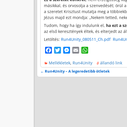
másikkal, és orvosolja a szenvedését; örül 
a szeretet Krisztust mutatja meg a többiekben
Jézus majd ezt mondja: „Nekem tetted, nekem
Tudom, hogy ha így indulunk el,
ha ezt a s
az első keresztények éltek, és elterjedt az á
Letöltés:
Run4Unity_080511_Ch.pdf
Run4Un
F
T
M
E
W
a
w
e
m
h
Mellékletek
,
Run4Unity
állandó link
c
i
s
a
a
e
t
s
i
t
←
Run4Unity – A legeredetibb ötletek
Bejegyzés navigáció
b
t
e
l
s
o
e
n
A
o
r
g
p
k
e
p
r