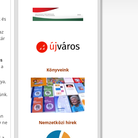
k és
az
tár
es
 a
Könyveink
tya,
ünk.
an
y ne
Nemzetközi hírek
 a