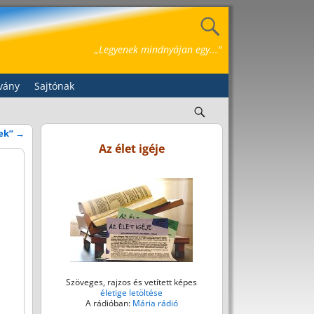
„Legyenek mindnyájan egy..."
vány
Sajtónak
nek”
→
Az élet igéje
Szöveges, rajzos és vetített képes
életige letöltése
A rádióban:
Mária rádió