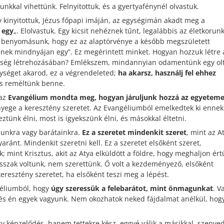
nkkal vihettünk. Felnyitottuk, és a gyertyafénynél olvastuk.
kinyitottuk, Jézus főpapi imáján, az egységimán akadt meg a
 egy
„. Elolvastuk. Egy kicsit nehéznek tűnt, legalábbis az életkorun
t a benyomásunk, hogy ez az alaptörvénye a később megszületett
nek mindnyájan egy”. Ez megérintett minket. Hogyan hozzuk létre 
ység létrehozásában? Emlékszem, mindannyian odamentünk egy ol
egységet akarod, ez a végrendeleted;
ha akarsz, használj fel ehhez
 és reméltünk benne.
 az
Evangélium mondta meg, hogyan járuljunk hozzá az egyetem
nyege a keresztény szeretet. Az Evangéliumból emelkedtek ki ennek
ztünk élni, most is igyekszünk élni, és másokkal éltetni.
dunkra vagy barátainkra.
Ez a szeretet mindenkit szeret
, mint az A
aránt. Mindenkit szeretni kell. Ez a szeretet elsőként szeret,
 mint Krisztus, akit az Atya elküldött a földre, hogy meghaljon ért
sszak
voltunk, nem szerettünk. Ő volt a kezdeményező, elsőként
keresztény szeretet, ha elsőként teszi meg a lépést.
géliumból, hogy
úgy szeressük a felebarátot, mint önmagunkat
. V
 és én egyek vagyunk. Nem okozhatok neked fájdalmat anélkül, hog
y képzelődés, hanem tettekre kész, eggyé válik a másikkal, szenved