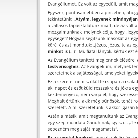
Evangéliumot. Ez volt az egyedüli, amit magu
Egyszer, pontosan ebben a pincében, ahogy 
tekintetünk: „
Atyám, legyenek mindnyájan
a vallásos tapasztalatunk miatt; de az vol
mozgalmunknak, melynek célja, hogy „legye
egységet? Hogyan segítsünk másokat az eg
köré, és azt mondtuk: „Jézus, Jézus, te az 
minket is
(…)”. Mi, fiatal lányok, kértük ezt
Az Evangélium tanított meg ennek élésére,
testvériséghez
. Az Evangélium, melynek lé
szeretetnek a sajátosságai, amelyeket igyeke
Ez a szeretet nem szűkül le csupán a csalá
aki napot és esőt küld rosszakra és jókra egy
kezdeményező, nem várja el, hogy szeressék;
Meghalt értünk, akik még bűnösök, tehát ro
szeretett. A mi szeretetünk is akkor igazán 
Aztán a másik, amit megtanultunk az Evan
egy szép mondata Gandhinak, így szól: „Te
sebezném meg saját magamat is”.
Ez a szeretet konkrét
, nem érzelgősség vag