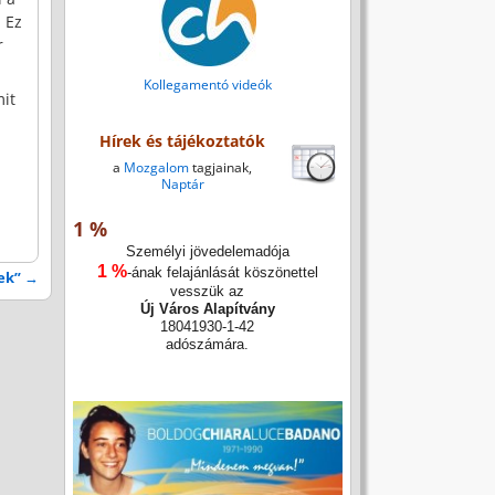
 Ez
r
Kollegamentó videók
mit
Hírek és tájékoztatók
a
Mozgalom
tagjainak,
Naptár
1 %
Személyi jövedelemadója
1 %
-ának felajánlását köszönettel
nek”
→
vesszük az
Új Város Alapítvány
18041930-1-42
adószámára.