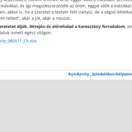
a másikkal, és így megsokszorozódik az öröm, eggyé válik a másikkal.
, akkor is, ha a szeretet a testvér felé irányul, de a végső ítéletko
 tetted”, akár a jót, akár a rosszat.
zeretetet éljük, létrejön és előrehalad a keresztény forradalom
, a
ltaluk ismert egész világon.
ity_080511_Ch.doc
Run4Unity „Szimbólikus helyszí