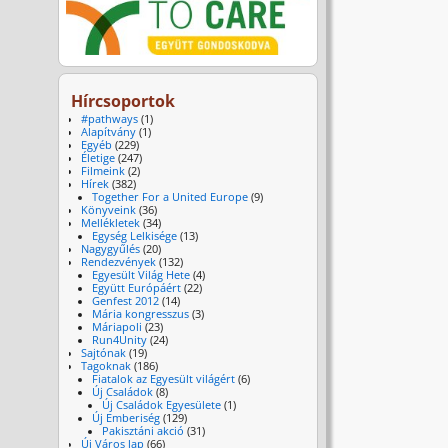
Hírcsoportok
#pathways
(1)
Alapítvány
(1)
Egyéb
(229)
Életige
(247)
Filmeink
(2)
Hírek
(382)
Together For a United Europe
(9)
Könyveink
(36)
Mellékletek
(34)
Egység Lelkisége
(13)
Nagygyűlés
(20)
Rendezvények
(132)
Egyesült Világ Hete
(4)
Együtt Európáért
(22)
Genfest 2012
(14)
Mária kongresszus
(3)
Máriapoli
(23)
Run4Unity
(24)
Sajtónak
(19)
Tagoknak
(186)
Fiatalok az Egyesült világért
(6)
Új Családok
(8)
Új Családok Egyesülete
(1)
Új Emberiség
(129)
Pakisztáni akció
(31)
Új Város lap
(66)