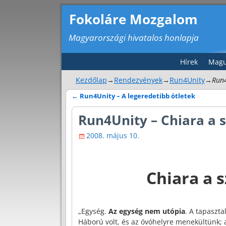
Fokoláre Mozgalom
Magyarországi hivatalos honlapja
Hírek
Magu
Kezdőlap
→
Rendezvények
→
Run4Unity
→
Run4
←
Run4Unity – A legeredetibb ötletek
Bejegyzés navigáció
Run4Unity – Chiara a 
2008. május 10.
Chiara a 
„Egység.
Az egység nem utópia
. A tapaszta
Háború volt, és az óvóhelyre menekültünk; 