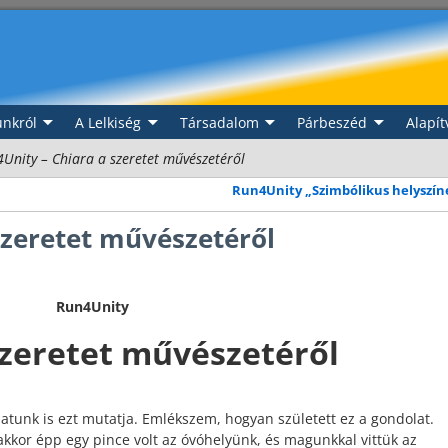
nkról
A Lelkiség
Társadalom
Párbeszéd
Alapít
Unity – Chiara a szeretet művészetéről
Run4Unity „Szimbólikus helyszí
szeretet művészetéről
Run4Unity
szeretet művészetéről
latunk is ezt mutatja. Emlékszem, hogyan született ez a gondolat.
akkor épp egy pince volt az óvóhelyünk, és magunkkal vittük az