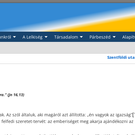
nkról
A Lelkiség
Társadalom
Párbeszéd
Alapít
Szentföldi ut
… … … …
a.” (Jn 16,13)
[
. Az szól általuk, aki magáról azt állította: „én vagyok az igazság”
 és felfedi szeretet-tervét: az emberiséget meg akarja ajándékozni az