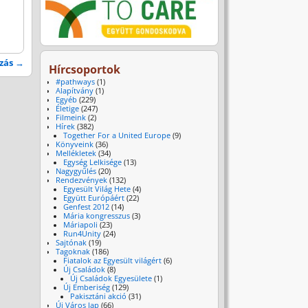
azás
→
Hírcsoportok
#pathways
(1)
Alapítvány
(1)
Egyéb
(229)
Életige
(247)
Filmeink
(2)
Hírek
(382)
Together For a United Europe
(9)
Könyveink
(36)
Mellékletek
(34)
Egység Lelkisége
(13)
Nagygyűlés
(20)
Rendezvények
(132)
Egyesült Világ Hete
(4)
Együtt Európáért
(22)
Genfest 2012
(14)
Mária kongresszus
(3)
Máriapoli
(23)
Run4Unity
(24)
Sajtónak
(19)
Tagoknak
(186)
Fiatalok az Egyesült világért
(6)
Új Családok
(8)
Új Családok Egyesülete
(1)
Új Emberiség
(129)
Pakisztáni akció
(31)
Új Város lap
(66)