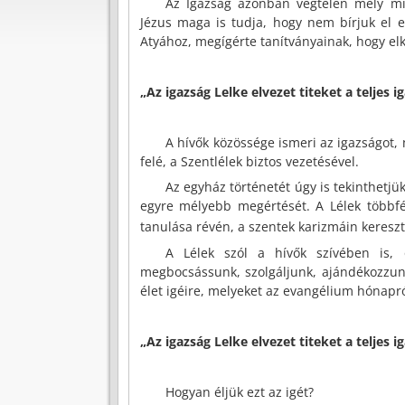
Az Igazság azonban végtelen mély mi
Jézus maga is tudja, hogy nem bírjuk el en
Atyához, megígérte tanítványainak, hogy elkü
„Az igazság Lelke elvezet titeket a teljes i
A hívők közössége ismeri az igazságot, 
felé, a Szentlélek biztos vezetésével.
Az egyház történetét úgy is tekinthetjü
egyre mélyebb megértését. A Lélek többfé
tanulása révén, a szentek karizmáin keresztü
A Lélek szól a hívők szívében is, o
megbocsássunk, szolgáljunk, ajándékozzunk
élet igéire, melyeket az evangélium hónapról
„Az igazság Lelke elvezet titeket a teljes i
Hogyan éljük ezt az igét?