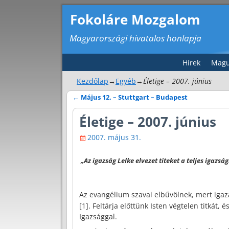
Fokoláre Mozgalom
Magyarországi hivatalos honlapja
Hírek
Magu
Kezdőlap
→
Egyéb
→
Életige – 2007. június
←
Május 12. – Stuttgart – Budapest
Bejegyzés navigáció
Életige – 2007. június
2007. május 31.
„Az igazság Lelke elvezet titeket a teljes igazságr
Az evangélium szavai elbűvölnek, mert igazak
[1]
. Feltárja előttünk Isten végtelen titkát,
Igazsággal.