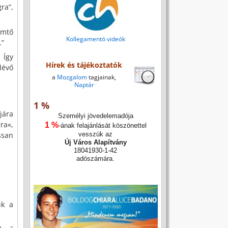
ra”,
emtő
Kollegamentó videók
.”
 Így
Hírek és tájékoztatók
lévő
a
Mozgalom
tagjainak,
Naptár
1 %
jára
Személyi jövedelemadója
ra«,
1 %
-ának felajánlását köszönettel
ssan
vesszük az
Új Város Alapítvány
18041930-1-42
adószámára.
uk a