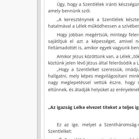
Úgy, hogy a Szentlélek iránti készségün
amely bennünk szól.
„A kereszténynek a Szentlélek készt
hatalmával a Lélek működhessen a szívében, 
Hogy jobban megértsük, mintegy felerő
sajátítjuk el azt a képességet, amivel
Feltámadottét is, amikor egyek vagyunk ben
Amikor Jézus közöttünk van, a Lélek „tö
köztünk jelen lévő Jézus által felerősödik a 
„Hogy a Szentlelket szeressük, imád
hallgatni, mely képes megvilágosítani min
nagy meglepetéssel vettük észre, hogy s
eltűnnek, és átadják helyüket az erényeknek
„Az igazság Lelke elvezet titeket a teljes i
Ez az ige, melyet a Szentháromság-va
Szentlelket: