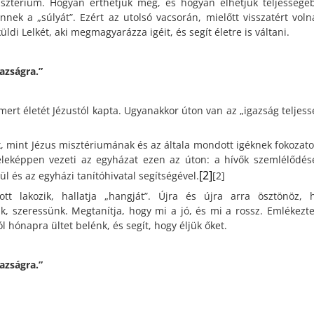
sztérium. Hogyan érthetjük meg, és hogyan élhetjük teljességé
nek a „súlyát”. Ezért az utolsó vacsorán, mielőtt visszatért voln
ldi Lelkét, aki megmagyarázza igéit, és segít életre is váltani.
gazságra.”
mert életét Jézustól kapta. Ugyanakkor úton van az „igazság teljess
k, mint Jézus misztériumának és az általa mondott igéknek fokozato
leképpen vezeti az egyházat ezen az úton: a hívők szemlélődés
[2]
l és az egyházi tanítóhivatal segítségével.
[2]
tt lakozik, hallatja „hangját”. Újra és újra arra ösztönöz, 
, szeressünk. Megtanítja, hogy mi a jó, és mi a rossz. Emlékezte
 hónapra ültet belénk, és segít, hogy éljük őket.
gazságra.”