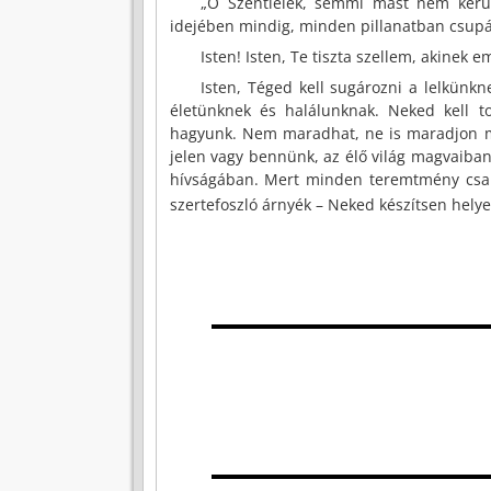
„Ó Szentlélek, semmi mást nem kérünk
idejében mindig, minden pillanatban csupán
Isten! Isten, Te tiszta szellem, akinek
Isten, Téged kell sugározni a lelkünkn
életünknek és halálunknak. Neked kell 
hagyunk. Nem maradhat, ne is maradjon más
jelen vagy bennünk, az élő világ magvaiba
hívságában. Mert minden teremtmény csak 
szertefoszló árnyék – Neked készítsen helyet