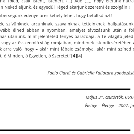
 Tőled, csak Istent, Istenért. (…) Add (…), hogy életünk hátra
 Neked éljünk, és egyedül Téged akarjunk szeretni és szolgálni!
 emberségünk edénye üres kehely lehet, hogy betöltsd azt!
ek, szívünknek, arcunknak, szavainknak, tetteinknek, hallgatásunk
tovább élned abban a nyomban, amelyet távozásunk után a fö
 utánunk, mint jelenléted fényes barázdája, a Te világító jeled,
n vagy az összeomló világ romjaiban, mindenek istendicséretében 
arra való, hogy – akár mint lábaid zsámolya, akár mint színed e
[4]
, ó Minden, ó Egyetlen, ó Szeretet!”
[4]
Fabio Ciardi és Gabriella Fallacara gondozá
Május 31, csütörtök, 06:
Életige – Életige – 2007. j