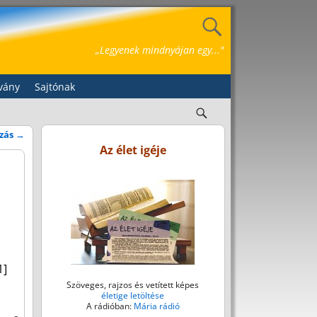
„Legyenek mindnyájan egy..."
vány
Sajtónak
azás
→
Az élet igéje
1]
Szöveges, rajzos és vetített képes
életige letöltése
A rádióban:
Mária rádió