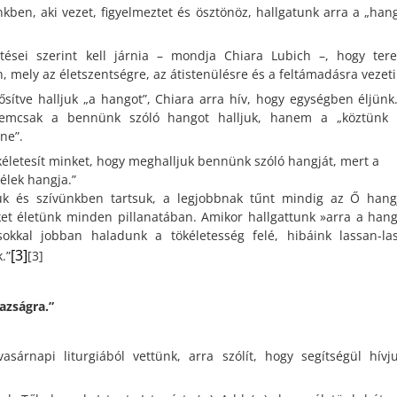
kben, aki vezet, figyelmeztet és ösztönöz, hallgatunk arra a „hang
etései szerint kell járnia – mondja Chiara Lubich –, hogy ter
mely az életszentségre, az átistenülésre és a feltámadásra vezeti
sítve halljuk „a hangot”, Chiara arra hív, hogy egységben éljünk.
 nemcsak a bennünk szóló hangot halljuk, hanem a „köztünk 
ne”.
kéletesít minket, hogy meghalljuk bennünk szóló hangját, mert a
Lélek hangja.”
juk és szívünkben tartsuk, a legjobbnak tűnt mindig az Ő hang
ket életünk minden pillanatában. Amikor hallgattunk »arra a hang
okkal jobban haladunk a tökéletesség felé, hibáink lassan-la
[3]
.”
[3]
gazságra.”
sárnapi liturgiából vettünk, arra szólít, hogy segítségül hívj