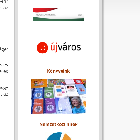
ben?
a az
ége”
s és
Könyveink
e és
hogy
t az
Nemzetközi hírek