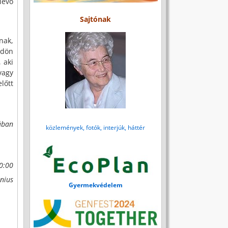
levő
Sajtónak
nak,
ldön
 aki
vagy
lőtt
sában
közlemények, fotók, interjúk, háttér
00:00
únius
Gyermekvédelem