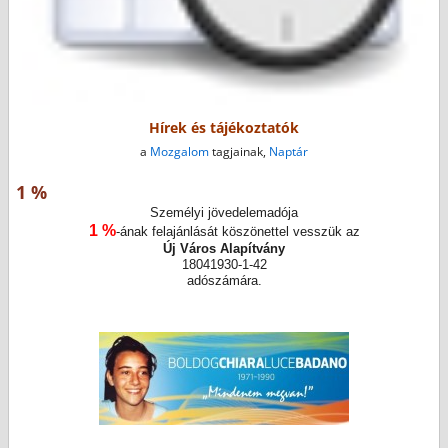
Hírek és tájékoztatók
a
Mozgalom
tagjainak,
Naptár
1 %
Személyi jövedelemadója
1 %
-ának felajánlását köszönettel vesszük az
Új Város Alapítvány
18041930-1-42
adószámára.