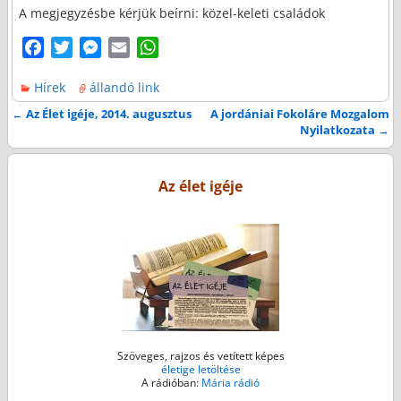
A megjegyzésbe kérjük beírni: közel-keleti családok
F
T
M
E
W
a
w
e
m
h
Hírek
állandó link
c
i
s
a
a
e
t
s
i
t
←
Az Élet igéje, 2014. augusztus
A jordániai Fokoláre Mozgalom
Bejegyzés navigáció
Nyilatkozata
→
b
t
e
l
s
o
e
n
A
o
r
g
p
Az élet igéje
k
e
p
r
Szöveges, rajzos és vetített képes
életige letöltése
A rádióban:
Mária rádió