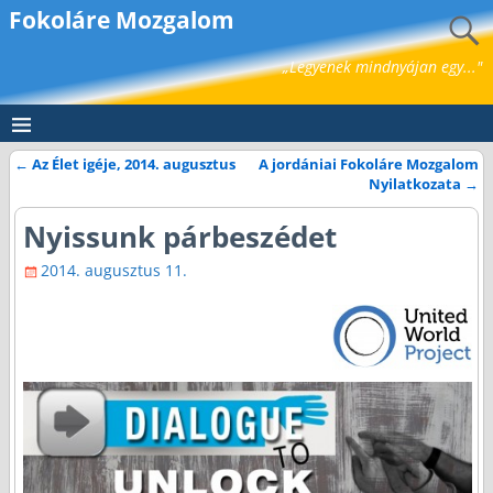
Fokoláre Mozgalom
„Legyenek mindnyájan egy..."
←
Az Élet igéje, 2014. augusztus
A jordániai Fokoláre Mozgalom
Bejegyzés navigáció
Nyilatkozata
→
Nyissunk párbeszédet
2014. augusztus 11.