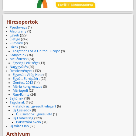
Hírcsoportok
#pathways
(1)
Alapítvány
(1)
Egyéb
(229)
Életige
(247)
Filmeink
(2)
Hírek
(382)
Together For a United Europe
(9)
Könyveink
(36)
Mellékletek
(34)
Egység Lelkisége
(13)
Nagygyűlés
(20)
Rendezvények
(132)
Egyesült Világ Hete
(4)
Együtt Európáért
(22)
Genfest 2012
(14)
Mária kongresszus
(3)
Máriapoli
(23)
Run4Unity
(24)
Sajtónak
(19)
Tagoknak
(186)
Fiatalok az Egyesült világért
(6)
Új Családok
(8)
Új Családok Egyesülete
(1)
Új Emberiség
(129)
Pakisztáni akció
(31)
Új Város lap
(66)
Archívum