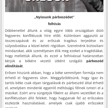
„Nyissunk párbeszédet”
felhívás
Döbbenettel állunk a világ egyre több országában dúló
fegyveres konfliktusok híre előtt. Különösen aggasztó az
összecsapások és az erőszak tragikus terjedése és
súlyosbodása a közel-keleti régióban. Szeretnénk biztosítani
mindazokat, akik személyesen élik meg ezeket a tragédiákat,
hogy mellettük állunk, és ezzel a felhívással határozottan
kérjük a békére vezető útként szolgáló
párbeszéd
elindítását
.
Erősen hiszünk abban, hogy a béke semmilyen formája nem
érhető el fegyveres úton. Meggyőződésünk, hogy igaz és
tartós béke csak olyan tárgyalások és párbeszéd által érhető
el, amelyben mindenki egyenlő méltóságú félnek ismeri el a
másikat. Ezért arra sürgetjük főként az állami vezetőket és a
konfliktusban álló feleket, hogy hagyjanak fel az erőszakos
eszközök használatával, amelyek csak újabb erőszakot