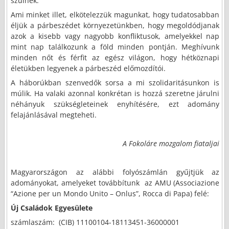
szülnek.
Ami minket illet, elkötelezzük magunkat, hogy tudatosabban
éljük a párbeszédet környezetünkben, hogy megoldódjanak
azok a kisebb vagy nagyobb konfliktusok, amelyekkel nap
mint nap találkozunk a föld minden pontján. Meghívunk
minden nőt és férfit az egész világon, hogy hétköznapi
életükben legyenek a párbeszéd előmozdítói.
A háborúkban szenvedők sorsa a mi szolidaritásunkon is
múlik. Ha valaki azonnal konkrétan is hozzá szeretne járulni
néhányuk szükségleteinek enyhítésére, ezt adomány
felajánlásával megteheti.
A Fokoláre mozgalom fiataljai
Magyarországon az alábbi folyószámlán gyűjtjük az
adományokat, amelyeket továbbítunk az AMU (Associazione
“Azione per un Mondo Unito – Onlus”, Rocca di Papa) felé:
Új Családok Egyesülete
számlaszám: (CIB) 11100104-18113451-36000001