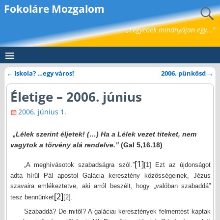
Fokoláre Mozgalom
„Legyenek mindnyájan egy..."
←
Iskola? …egy város!
2006. pünkösd
→
Bejegyzés navigáció
Életige – 2006. június
2006. június 1.
„
Lélek szerint éljetek! (…) Ha a Lélek vezet titeket, nem
… …
vagytok a törvény alá rendelve.”
(Gal 5,16.18)
[1]
„A meghívásotok szabadságra szól.”
[1]
Ezt az újdonságot
adta hírül Pál apostol Galácia keresztény közösségeinek, Jézus
szavaira emlékeztetve, aki arról beszélt, hogy „valóban szabaddá”
[2]
tesz bennünket
[2]
.
Szabaddá? De mitől? A galáciai keresztények felmentést kaptak