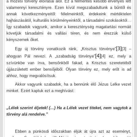
a mózesi törvény előírásai alól. Ez a felmentés később érvényes lett
valamennyi keresztényre. Ezen kívül megszabadultunk a bűntől és
annak következményeitől: félelmeinktől, érdekeink mértéktelen
hajhászásától, kulturális körülményeinktől, a társadalmi szokásoktól…
Így szabadok vagyunk, amikor a kereszténység magatartási normáit
követjük társadalmi és vallási téren, és nem érezzük külső
kényszernek őket.
[3]
Egy új törvény vonatkozik ránk, „Krisztus törvénye”
[3]
–
[4]
ahogyan Pál nevezi. A „szabadság törvénye”
[4]
ez, mely a
szívünkbe van írva, bensőnkből fakad, a Krisztus szeretetéből
újjászületett ember bensőjéből. Olyan törvény ez, mely erőt is ad
ahhoz, hogy megvalósítsuk.
Akkor vagyunk szabadok, ha a bennünk élő Jézus Lelke vezet
minket. Ezért kaptuk ezt a meghívást:
„Lélek szerint éljetek! (…) Ha a Lélek vezet titeket, nem vagytok a
törvény alá rendelve.”
Ebben a pünkösdi időszakban éljük át újra azt az eseményt,