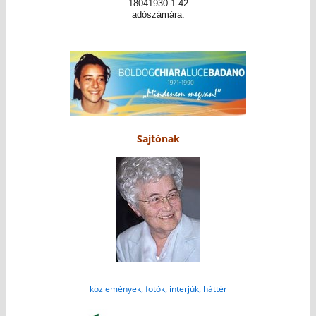
18041930-1-42
adószámára.
Sajtónak
közlemények, fotók, interjúk, háttér