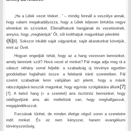
„Ha a Lélek vezet titeket…” – mindig fennáll a veszélye annak,
hogy valami megakadályozza, hogy a Lélek teljesen birtokba vegye
elménket és szívünket. Ellenállhatunk hangjának és vezetésének,
annyira, hogy „megbántjuk” Őt, sőt kiolthatjuk magunkban jelenlété
[6]
t
[6]
. Sokszor inkább saját vágyainkat, saját akaratunkat követjük,
mint az Övét.
Hogyan engedjük tehát, hogy az a hang vezessen bennünket,
amely bennünk szól? Hová vezet el minket? Pál maga adja meg rá a
választ néhány sorral feljebb: a szabadság új törvénye egyetlen
gondolatban foglalható össze: a felebarát iránti szeretetben. Pál
szerint szabadnak lenni valójában azt jelenti, hogy a másik
[7]
rabszolgájává tesszük magunkat, hogy egymás szolgálatára állunk
[7]
. A belső hang (= a szeretet) arra ösztönöz bennünket, hogy
odafigyeljünk arra, aki mellettünk van, hogy meghallgassuk,
megajándékozzuk.
Furcsának tűnhet, de minden életige végső soron a szeretetre
indít minket. És ez nem kényszer, hanem evangéliumi
törvényszerűség.