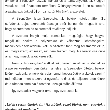
amikor a Szentlélek leszállt Máriára és a tanítványokra, akik együtt
voltak az utolsó vacsora termében. Ő lángnyelveivel Isten szeretetét
[5]
árasztja szívünkbe
[5]
. Ez az „új törvény”: a szeretet.
A Szentlélek Isten Szeretete, aki belénk hatolva átformálja
szívünket, saját szeretetét árasztja szét benne, és megtanít arra,
hogy szeretetben és szeretetből tevékenykedjünk.
A szeretet irányít majd bennünket, megsúgja, hogy hogyan
reagáljunk azokra a helyzetekre és választási lehetőségekre,
melyekben cselekednünk kell. A szeretet tanít meg felismerni: ez jó,
ezt megteszem; ez rossz, ezt nem teszem meg. A szeretet ösztönöz
arra, hogy mások javát keressük.
Nem „külső irányítás” alatt állunk, hanem annak az új életnek az
alapelvei vezetnek bennünket, amelyet a Szentlélek ültetett belénk.
Erőnk, szívünk, elménk és valamennyi képességünk a „Lélek szerint”
tud működni, mert a szeretet egyesítette őket, és teljesen Isten rólunk
és a társadalomról való tervének szolgálatába állította.
Így szabadok vagyunk arra, hogy szeressünk.
„Lélek szerint éljetek! (…) Ha a Lélek vezet titeket, nem vagytok a
törvény alá rendelve.”