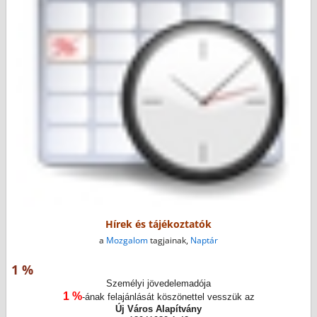
Hírek és tájékoztatók
a
Mozgalom
tagjainak,
Naptár
1 %
Személyi jövedelemadója
1 %
-ának felajánlását köszönettel vesszük az
Új Város Alapítvány