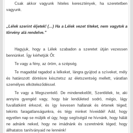
Csak akkor vagyunk hiteles keresztények, ha szeretetben
vagyunk.
„Lélek szerint éljetek! (…) Ha a Lélek vezet titeket, nem vagytok a
törvény alá rendelve.”
Hagyjuk, hogy a Lélek szabadon a szeretet útján vezessen
bennünket. Így kérhetjük Őt:
Te vagy a fény, az öröm, a szépség.
Te magaddal ragadod a lelkeket, lángra gyújtod a szíveket, mély
és határozott döntésre késztetsz az életszentség mellett, váratlan
személyes elköteleződéssel.
Te vagy a Megszentelő. De mindenekelőtt, Szentlélek, te, aki
annyira gyengéd vagy, hogy bár lendületed sodró, mégis, lágy
fuvallatként érkezel, és így kevesen hallanak és értenek téged;
tekints faragatlanságunkra, és tégy minket híveiddé! Add, hogy
egyetlen nap se múljék el úgy, hogy segítségül ne hívnánk, hogy hálát
ne adnánk neked, hogy ne imádnánk és szeretnénk téged; hogy
állhatatos tanítványaid ne lennénk!