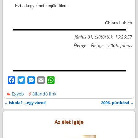
Ezt a kegyelmet kérjük tőled.
Chiara Lubich
Június 01, csütörtök, 16:26:57
Életige – Életige – 2006. június
F
T
M
E
W
a
w
e
m
h
Egyéb
állandó link
c
i
s
a
a
e
t
s
i
t
←
Iskola? …egy város!
2006. pünkösd
→
Bejegyzés navigáció
b
t
e
l
s
o
e
n
A
Az élet igéje
o
r
g
p
k
e
p