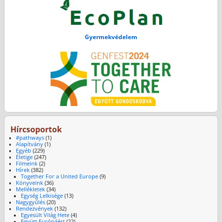
Gyermekvédelem
Hírcsoportok
#pathways
(1)
Alapítvány
(1)
Egyéb
(229)
Életige
(247)
Filmeink
(2)
Hírek
(382)
Together For a United Europe
(9)
Könyveink
(36)
Mellékletek
(34)
Egység Lelkisége
(13)
Nagygyűlés
(20)
Rendezvények
(132)
Egyesült Világ Hete
(4)
Együtt Európáért
(22)