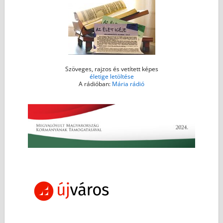
r
Szöveges, rajzos és vetített képes
életige letöltése
A rádióban:
Mária rádió