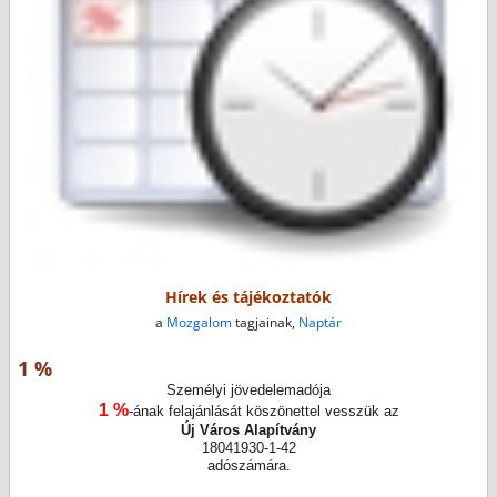
Hírek és tájékoztatók
a
Mozgalom
tagjainak,
Naptár
1 %
Személyi jövedelemadója
1 %
-ának felajánlását köszönettel vesszük az
Új Város Alapítvány
18041930-1-42
adószámára.