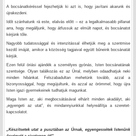
A bocsánatkéréssel fejezhetjük ki azt is, hogy javítani akarunk és
újrakezdeni.
Időt szánhatunk rá este, elalvás előtt – ez a legalkalmasabb pillanat
arra, hogy megálljunk, hogy átfussuk az elmúlt napot, és bocsánatot
kérjünk tőle.
Nagyobb tudatossággal és intenzitással élhetjük meg a szentmise
kezdő imáját, amikor a közösség tagjaival együtt bűneink bocsánatát
kérjük.
Ezen felül óriási ajándék a személyes gyónás, Isten bocsánatának
szentsége. Olyan találkozás ez az Úrral, melyben odaadhatjuk neki
minden hibánkat. Felszabadultan mehetünk tovább, azzal a
bizonyossággal, hogy megújultunk, és azzal az örömmel, hogy újra
Isten igazi gyermekeinek tudhatjuk magunkat.
Maga Isten az, aki megbocsátásával elhárít minden akadályt, aki
„egyengeti az utat”, és mindannyiunkkal helyreállítja a szeretet-
kapcsolatot.
„Készítsetek utat a pusztában az Úrnak, egyengessétek Istenünk
ösvényét a sivatagon át!”