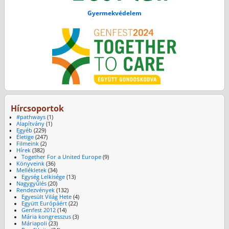
Gyermekvédelem
Hírcsoportok
#pathways
(1)
Alapítvány
(1)
Egyéb
(229)
Életige
(247)
Filmeink
(2)
Hírek
(382)
Together For a United Europe
(9)
Könyveink
(36)
Mellékletek
(34)
Egység Lelkisége
(13)
Nagygyűlés
(20)
Rendezvények
(132)
Egyesült Világ Hete
(4)
Együtt Európáért
(22)
Genfest 2012
(14)
Mária kongresszus
(3)
Máriapoli
(23)