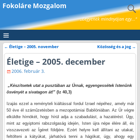
Fokoláre Mozgalom
„Legyenek mindnyájan egy..."
←
Életige – 2005. november
Közösség és a jog
→
Bejegyzés navigáció
Életige – 2005. december
2006. február 3.
„Készítsetek utat a pusztában az Úrnak, egyengessétek Istenünk
ösvényét a sivatagon át!”
(Iz 40,3)
… …..
Izajás ezzel a reményteli kiáltással fordul Izrael népéhez, amely már
50 éve él száműzetésben a mezopotámiai Babilóniában. Az Úr végre
elküldte hírnökét, hogy hírül adja a szabadulást, a hazatérést. Úgy,
mint az egyiptomi rabszolgaság idején, Isten újra népe élére áll, és
visszavezeti az Ígéret földjére. Ezért helyre kell állítani az utakat,
feltölteni a kátyúkat, járhatóvá tenni a hágókat, úgy, ahogy egy