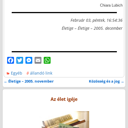
Chiara Lubich
Február 03, péntek, 16:54:36
Életige – Életige – 2005. december
F
T
M
E
W
a
w
e
m
h
Egyéb
állandó link
c
i
s
a
a
e
t
s
i
t
←
Életige – 2005. november
Közösség és a jog
→
Bejegyzés navigáció
b
t
e
l
s
o
e
n
A
Az élet igéje
o
r
g
p
k
e
p
r