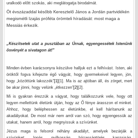
uralkodó előtt szokás, aki meglátogatja birodalmát.
Öt évszázaddal később Keresztelő János a Jordán partvidékén
megismétli Izajás próféta örömteli híradását: most maga a
Messiás érkezik.
„Készítsetek utat a pusztában az Úrnak, egyengessétek Istenünk
ösvényét a sivatagon át!”
Minden évben karácsonyra készülve halljuk ezt a felhívást. Isten, aki
öröktől fogva kifejezte égő vágyát, hogy gyermekeivel legyen, jön,
hogy „közöttünk lakozzék”
[1]
[1]
. Ma is az ajtóban áll, és zörget, mert
be akar jönni, hogy velünk „étkezzen”
[2]
[2]
.
Mi is gyakran érezzük a vágyat, hogy találkozzunk vele, hogy ott
legyen mellettünk életünk útján, hogy az Ő fénye árasszon el minket.
Ahhoz, hogy beléphessen az életünkbe, el kell hárítanunk az
akadályokat. De most már nem arról van szó, hogy egyengessük az
utakat, hanem arról, hogy megnyissuk a szívünket.
Jézus maga is felsorol néhány akadályt, amelyek bezárják a
szívünket: „lopás, gyilkosság, házasságtörés, kapzsiság,