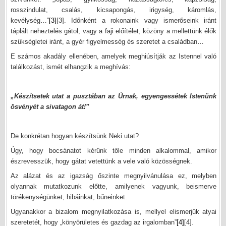
rosszindulat, csalás, kicsapongás, irigység, káromlás,
kevélység…”
[3]
[3]
. Időnként a rokonaink vagy ismerőseink iránt
táplált neheztelés gátol, vagy a faji előítélet, közöny a mellettünk élők
szükségletei iránt, a gyér figyelmesség és szeretet a családban…
E számos akadály ellenében, amelyek meghiúsítják az Istennel való
találkozást, ismét elhangzik a meghívás:
„Készítsetek utat a pusztában az Úrnak, egyengessétek Istenünk
ösvényét a sivatagon át!”
De konkrétan hogyan készítsünk Neki utat?
Úgy, hogy bocsánatot kérünk tőle minden alkalommal, amikor
észrevesszük, hogy gátat vetettünk a vele való közösségnek.
Az alázat és az igazság őszinte megnyilvánulása ez, melyben
olyannak mutatkozunk előtte, amilyenek vagyunk, beismerve
törékenységünket, hibáinkat, bűneinket.
Ugyanakkor a bizalom megnyilatkozása is, mellyel elismerjük atyai
szeretetét, hogy „könyörületes és gazdag az irgalomban”
[4]
[4]
.