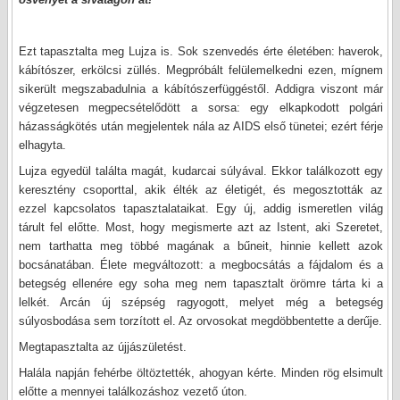
Ezt tapasztalta meg Lujza is. Sok szenvedés érte életében: haverok,
kábítószer, erkölcsi züllés. Megpróbált felülemelkedni ezen, mígnem
sikerült megszabadulnia a kábítószerfüggéstől. Addigra viszont már
végzetesen megpecsételődött a sorsa: egy elkapkodott polgári
házasságkötés után megjelentek nála az AIDS első tünetei; ezért férje
elhagyta.
Lujza egyedül találta magát, kudarcai súlyával. Ekkor találkozott egy
keresztény csoporttal, akik élték az életigét, és megosztották az
ezzel kapcsolatos tapasztalataikat. Egy új, addig ismeretlen világ
tárult fel előtte. Most, hogy megismerte azt az Istent, aki Szeretet,
nem tarthatta meg többé magának a bűneit, hinnie kellett azok
bocsánatában. Élete megváltozott: a megbocsátás a fájdalom és a
betegség ellenére egy soha meg nem tapasztalt örömre tárta ki a
lelkét. Arcán új szépség ragyogott, melyet még a betegség
súlyosbodása sem torzított el. Az orvosokat megdöbbentette a derűje.
Megtapasztalta az újjászületést.
Halála napján fehérbe öltöztették, ahogyan kérte. Minden rög elsimult
előtte a mennyei találkozáshoz vezető úton.