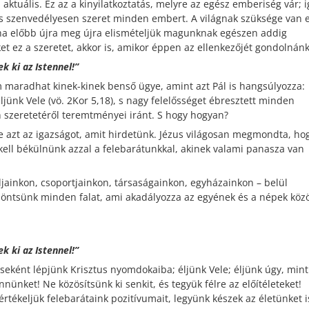
aktuális. Ez az a kinyilatkoztatás, melyre az egész emberiség vár; i
és szenvedélyesen szeret minden embert. A világnak szüksége van 
 ha előbb újra meg újra elismételjük magunknak egészen addig
t ez a szeretet, akkor is, amikor éppen az ellenkezőjét gondolnánk
k ki az Istennel!”
m maradhat kinek-kinek benső ügye, amint azt Pál is hangsúlyozza:
ljünk Vele (vö. 2Kor 5,18), s nagy felelősséget ébresztett minden
 szeretetéről teremtményei iránt. S hogy hogyan?
ie azt az igazságot, amit hirdetünk. Jézus világosan megmondta, ho
 kell békülnünk azzal a felebarátunkkal, akinek valami panasza van
jainkon, csoportjainkon, társaságainkon, egyházainkon – belül
döntsünk minden falat, ami akadályozza az egyének és a népek közö
k ki az Istennel!”
eseként lépjünk Krisztus nyomdokaiba; éljünk Vele; éljünk úgy, mint
ünket! Ne közösítsünk ki senkit, és tegyük félre az előítéleteket!
rtékeljük felebarátaink pozitívumait, legyünk készek az életünket i