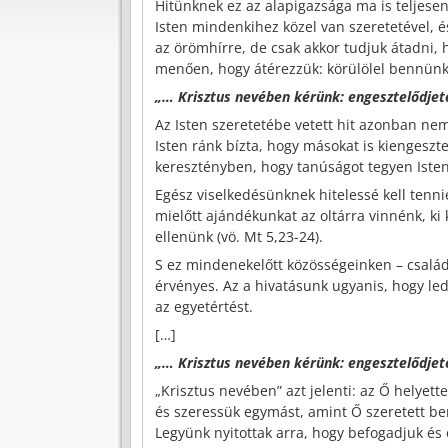
Hitünknek ez az alapigazsága ma is teljesen 
Isten mindenkihez közel van szeretetével, 
az örömhírre, de csak akkor tudjuk átadni,
menően, hogy átérezzük: körülölel bennünke
„… Krisztus nevében kérünk: engesztelődjete
Az Isten szeretetébe vetett hit azonban ne
Isten ránk bízta, hogy másokat is kiengeszte
keresztényben, hogy tanúságot tegyen Isten
Egész viselkedésünknek hitelessé kell tenn
mielőtt ajándékunkat az oltárra vinnénk, ki
ellenünk (vö. Mt 5,23-24).
S ez mindenekelőtt közösségeinken – család
érvényes. Az a hivatásunk ugyanis, hogy le
az egyetértést.
[…]
„… Krisztus nevében kérünk: engesztelődjete
„Krisztus nevében” azt jelenti: az Ő helyett
és szeressük egymást, amint Ő szeretett benn
Legyünk nyitottak arra, hogy befogadjuk és é