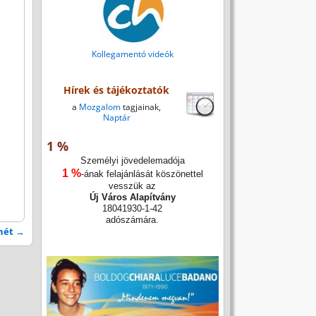
Kollegamentó videók
Hírek és tájékoztatók
a
Mozgalom
tagjainak,
Naptár
1 %
Személyi jövedelemadója
1 %
-ának felajánlását köszönettel
vesszük az
Új Város Alapítvány
18041930-1-42
adószámára.
vhét
→