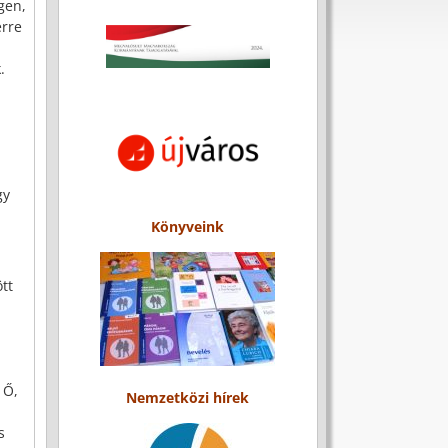
gen,
erre
.
gy
Könyveink
tt
 Ő,
Nemzetközi hírek
s