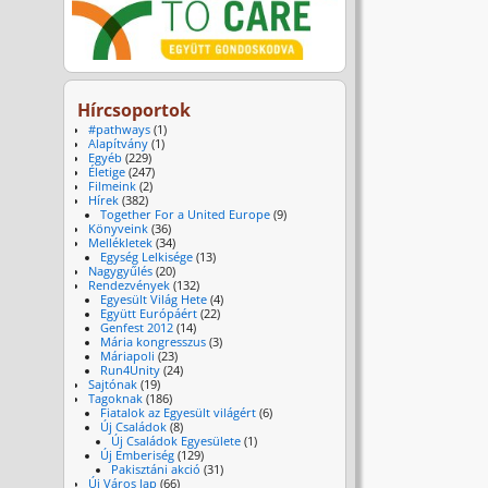
Hírcsoportok
#pathways
(1)
Alapítvány
(1)
Egyéb
(229)
Életige
(247)
Filmeink
(2)
Hírek
(382)
Together For a United Europe
(9)
Könyveink
(36)
Mellékletek
(34)
Egység Lelkisége
(13)
Nagygyűlés
(20)
Rendezvények
(132)
Egyesült Világ Hete
(4)
Együtt Európáért
(22)
Genfest 2012
(14)
Mária kongresszus
(3)
Máriapoli
(23)
Run4Unity
(24)
Sajtónak
(19)
Tagoknak
(186)
Fiatalok az Egyesült világért
(6)
Új Családok
(8)
Új Családok Egyesülete
(1)
Új Emberiség
(129)
Pakisztáni akció
(31)
Új Város lap
(66)