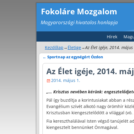
Fokoláre Mozgalom
Magyarországi hivatalos honlapja
Hírek
Magu
Kezdőlap
→
Életige
→
Az Élet igéje, 2014. május
←
Sportnap az egységért Ózdon
Bejegyzés navigáció
Az Élet igéje, 2014. má
2014. május 1.
„… Krisztus nevében kérünk: engesztelődjetek
Pál így buzdítja a korintusiakat abban a ré
Evangélium szívét alkotó nagy örömhír közlé
Krisztusban kiengesztelődött a világgal (vö. 
Fia kereszthalálával Isten végső tanújelét ad
kiengesztelt bennünket Önmagával.