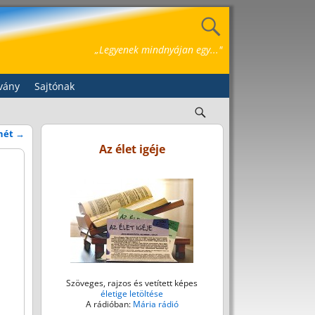
„Legyenek mindnyájan egy..."
vány
Sajtónak
vhét
→
Az élet igéje
Szöveges, rajzos és vetített képes
életige letöltése
A rádióban:
Mária rádió