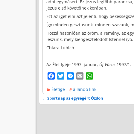
adni egymásért! Ez Jézus legfőbb parancsa
Jézus első követőinek korában.
Ezt az igét élni azt jelenti, hogy békességsz
Így minden gesztusunk, minden szavunk, mind
Hozzá hasonlóan az öröm, a remény, az egye
leszünk, mely kiengesztelődött Istennel (vö
Chiara Lubich
Az Élet Igéje 1997. január,
Új Város
1997/1.
F
T
M
E
W
a
w
e
m
h
Életige
állandó link
c
i
s
a
a
e
t
s
i
t
←
Sportnap az egységért Ózdon
Bejegyzés navigáció
b
t
e
l
s
o
e
n
A
o
r
g
p
k
e
p
r