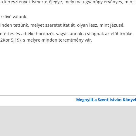
, a keresztények ismertetőjegye, mely ma ugyanúgy érvényes, mint
erzővé válunk.
en tettünk, melyet szeretet itat át, olyan lesz, mint Jézusé.
tértés és a béke hordozói, vagyis annak a világnak az előhírnökei
. 2Kor 5,19), s melyre minden teremtmény vár.
Megnyílt a Szent István Köny