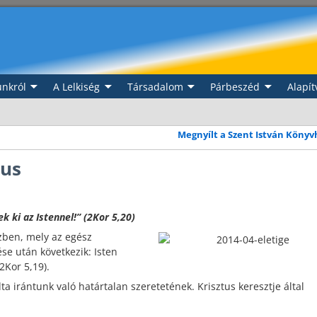
nkról
A Lelkiség
Társadalom
Párbeszéd
Alapít
Megnyílt a Szent István Köny
jus
 ki az Istennel!” (2Kor 5,20)
szben, mely az egész
se után következik: Isten
2Kor 5,19).
ta irántunk való határtalan szeretetének. Krisztus keresztje által