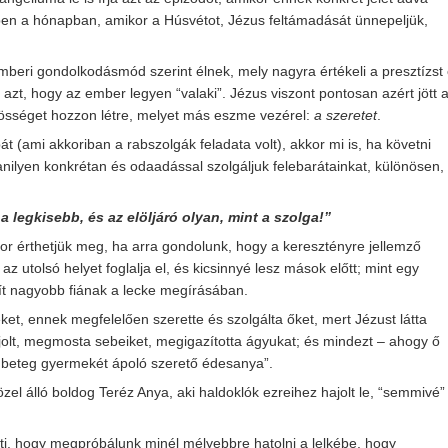
ben a hónapban, amikor a Húsvétot, Jézus feltámadását ünnepeljük,
mberi gondolkodásmód szerint élnek, mely nagyra értékeli a presztízst 
t, azt, hogy az ember legyen “valaki”. Jézus viszont pontosan azért jött 
özösséget hozzon létre, melyet más eszme vezérel:
a szeretet
.
(ami akkoriban a rabszolgák feladata volt), akkor mi is, ha követni
nilyen konkrétan és odaadással szolgáljuk felebarátainkat, különösen,
 legkisebb, és az elöljáró olyan, mint a szolga!”
r érthetjük meg, ha arra gondolunk, hogy a keresztényre jellemző
az utolsó helyet foglalja el, és kicsinnyé lesz mások előtt; mint egy
ít nagyobb fiának a lecke megírásában.
et, ennek megfelelően szerette és szolgálta őket, mert Jézust látta
ajolt, megmosta sebeiket, megigazította ágyukat; és mindezt – ahogy ő
en beteg gyermekét ápoló szerető édesanya”.
el álló boldog Teréz Anya, aki haldoklók ezreihez hajolt le, “semmivé”
nti, hogy megpróbálunk minél mélyebbre hatolni a lelkébe, hogy