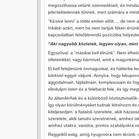
megoszthassa velünk szenvedéseit, és mindazt
jelentéktelennek tűnnek, mert számára a minde
“Kicsivé lenni” a többi ember előtt…, de nem a
Inkább azért, mert ha nem tartjuk féken énünket
kapcsolatban felsőbbrendű pozícióba helyezke
“Aki nagyobb köztetek, legyen olyan, mint a
Egyszóval: a “másikat kell élnünk”. Nem élhet
ötleteinkkel, vagy bármivel, amit a magunkéna
El kell felejtenünk önmagunkat, és háttérbe k
bárkivel eggyé váljunk. Annyira, hogy lekupor
aggodalmain, fájdalmain, komplexusain és fo
elinduljon Isten és a felebarát felé, és így meg
Az államférfiak és a különböző köztisztviselők 
Így olyan körülményeket tudnak létrehozni és 
kiteljesedjen: a fiatalok szeretete, akik ház
szeretete, akik tanulni szeretnének, amihez is
amihez utakra, vasútra, pontos szabályokra 
Reggeltől estig, amíg nyugovóra nem térünk: o