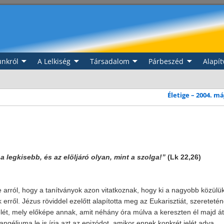
nkról
A Lelkiség
Társadalom
Párbeszéd
Alapít
Életige – 2004. m
a legkisebb, és az elöljáró olyan, mint a szolga!”
(Lk 22,26)
arról, hogy a tanítványok azon vitatkoznak, hogy ki a nagyobb közülük
erről. Jézus röviddel ezelőtt alapította meg az Eukarisztiát, szereteté
lét, mely előképe annak, amit néhány óra múlva a kereszten él majd át
angéliuma le is írja azt az epizódot, amikor ennek konkrét jelét adva