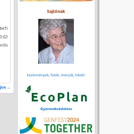
Sajtónak
ch
bi
40:02
rilis
közlemények, fotók, interjúk, háttér
ájus
→
Gyermekvédelem