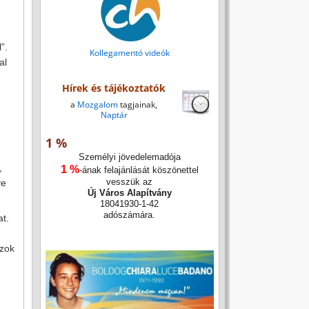
”.
Kollegamentó videók
al
Hírek és tájékoztatók
a
Mozgalom
tagjainak,
Naptár
1 %
Személyi jövedelemadója
,
1 %
-ának felajánlását köszönettel
vesszük az
ve
Új Város Alapítvány
18041930-1-42
adószámára.
at.
azok