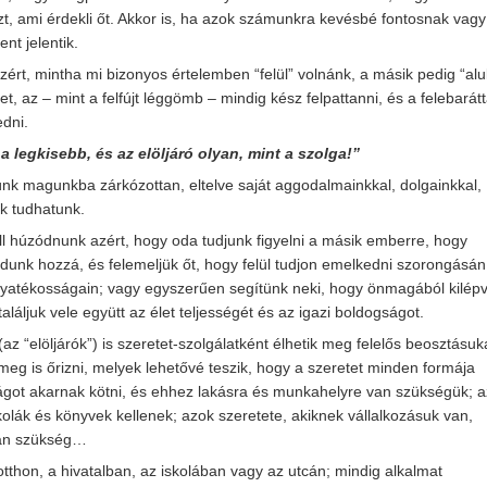
, ami érdekli őt. Akkor is, ha azok számunkra kevésbé fontosnak vagy
nt jelentik.
zért, mintha mi bizonyos értelemben “felül” volnánk, a másik pedig “alul
, az – mint a felfújt léggömb – mindig kész felpattanni, és a felebarátt
dni.
 legkisebb, és az elöljáró olyan, mint a szolga!”
ünk magunkba zárkózottan, eltelve saját aggodalmainkkal, dolgainkkal,
k tudhatunk.
ell húzódnunk azért, hogy oda tudjunk figyelni a másik emberre, hogy
odunk hozzá, és felemeljük őt, hogy felül tudjon emelkedni szorongásán
gyatékosságain; vagy egyszerűen segítünk neki, hogy önmagából kilép
találjuk vele együtt az élet teljességét és az igazi boldogságot.
(az “elöljárók”) is szeretet-szolgálatként élhetik meg felelős beosztásuk
meg is őrizni, melyek lehetővé teszik, hogy a szeretet minden formája
asságot akarnak kötni, és ehhez lakásra és munkahelyre van szükségük; 
kolák és könyvek kellenek; azok szeretete, akiknek vállalkozásuk van,
van szükség…
tthon, a hivatalban, az iskolában vagy az utcán; mindig alkalmat