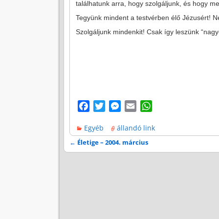
találhatunk arra, hogy szolgáljunk, és hogy m
Tegyünk mindent a testvérben élő Jézusért! Ne
Szolgáljunk mindenkit! Csak így leszünk “nagy
F
T
M
E
W
a
w
e
m
h
Egyéb
állandó link
c
i
s
a
a
e
t
s
i
t
←
Életige – 2004. március
Bejegyzés navigáció
b
t
e
l
s
o
e
n
A
o
r
g
p
k
e
p
r