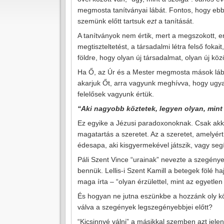
megmosta tanítványai lábát. Fontos, hogy eb
szemünk előtt tartsuk
ezt
a tanítását.
A tanítványok nem értik, mert a megszokott, e
megtiszteltetést, a társadalmi létra felső fokai
földre, hogy olyan új társadalmat, olyan új k
Ha Ő, az Úr és a Mester megmosta mások lábát 
akarjuk Őt, arra vagyunk meghívva, hogy ugya
felelősek vagyunk értük.
“Aki nagyobb köztetek, legyen olyan, mint a
Ez egyike a Jézusi paradoxonoknak. Csak akko
magatartás a szeretet. Az a szeretet, amelyért 
édesapa, aki kisgyermekével játszik, vagy seg
Páli Szent Vince “urainak” nevezte a szegények
bennük. Lellis-i Szent Kamill a betegek fölé h
maga írta – “olyan érzülettel, mint az egyetl
És hogyan ne jutna eszünkbe a hozzánk oly köz
válva a szegények legszegényebbjei előtt?
“Kicsinnyé válni” a másikkal szemben azt jele