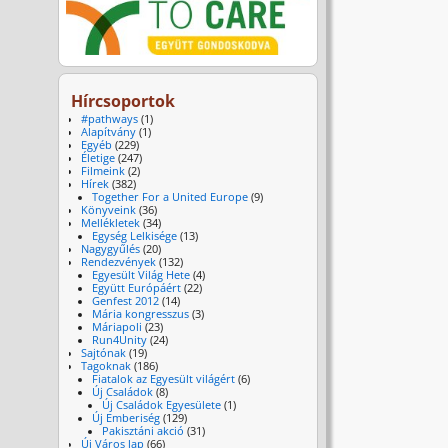
Hírcsoportok
#pathways
(1)
Alapítvány
(1)
Egyéb
(229)
Életige
(247)
Filmeink
(2)
Hírek
(382)
Together For a United Europe
(9)
Könyveink
(36)
Mellékletek
(34)
Egység Lelkisége
(13)
Nagygyűlés
(20)
Rendezvények
(132)
Egyesült Világ Hete
(4)
Együtt Európáért
(22)
Genfest 2012
(14)
Mária kongresszus
(3)
Máriapoli
(23)
Run4Unity
(24)
Sajtónak
(19)
Tagoknak
(186)
Fiatalok az Egyesült világért
(6)
Új Családok
(8)
Új Családok Egyesülete
(1)
Új Emberiség
(129)
Pakisztáni akció
(31)
Új Város lap
(66)