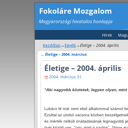
Fokoláre Mozgalom
Magyarországi hivatalos honlapja
Hírek
Magu
Kezdőlap
→
Egyéb
→
Életige – 2004. április
←
Életige – 2004. március
Bejegyzés navigáció
Életige – 2004. április
2004. március 31.
“Aki nagyobb köztetek, legyen olyan, mint 
Lukács itt már nem első alkalommal számol be 
Ezúttal az utolsó vacsora közben beszélgetnek 
és mérték nélküli önátadásának legnagyobb je
övéi között van, “úgy, mint a szolga”. János ev