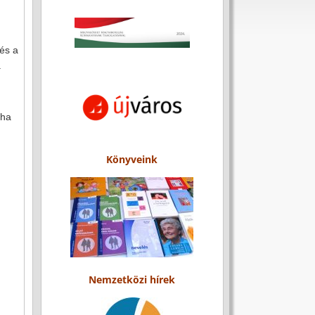
és a
a
 ha
Könyveink
Nemzetközi hírek