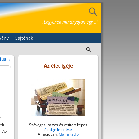
„Legyenek mindnyájan egy..."
vány
Sajtónak
ájus
→
Az élet igéje
.
nek
Szöveges, rajzos és vetített képes
életige letöltése
. Az
A rádióban:
Mária rádió