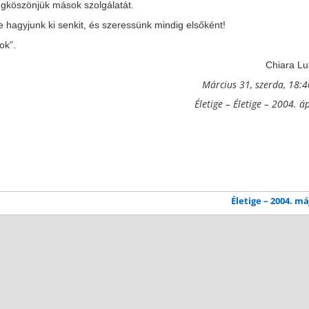
egköszönjük mások szolgálatát.
 hagyjunk ki senkit, és szeressünk mindig elsőként!
ok”.
Chiara Lu
Március 31, szerda, 18:
Életige – Életige – 2004. áp
Életige – 2004. m