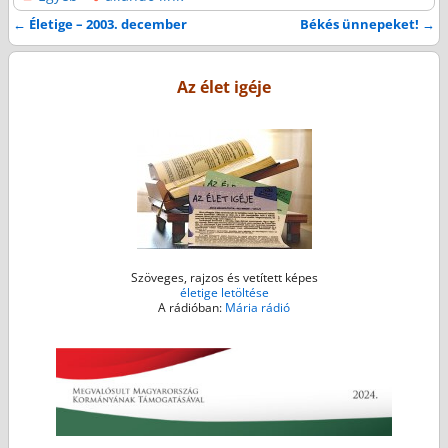
e
t
s
i
t
←
Életige – 2003. december
Békés ünnepeket!
→
Bejegyzés navigáció
b
t
e
l
s
o
e
n
A
Az élet igéje
o
r
g
p
k
e
p
r
Szöveges, rajzos és vetített képes
életige letöltése
A rádióban:
Mária rádió