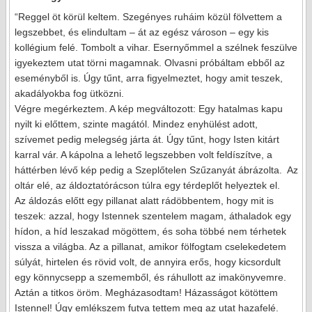
“Reggel öt körül keltem. Szegényes ruháim közül fölvettem a
legszebbet, és elindultam – át az egész városon – egy kis
kollégium felé. Tombolt a vihar. Esernyőmmel a szélnek feszülve
igyekeztem utat törni magamnak. Olvasni próbáltam ebből az
eseményből is. Úgy tűnt, arra figyelmeztet, hogy amit teszek,
akadályokba fog ütközni.
Végre megérkeztem. A kép megváltozott: Egy hatalmas kapu
nyilt ki előttem, szinte magától. Mindez enyhülést adott,
szívemet pedig melegség járta át. Úgy tűnt, hogy Isten kitárt
karral vár. A kápolna a lehető legszebben volt feldíszítve, a
háttérben lévő kép pedig a Szeplőtelen Szűzanyát ábrázolta. Az
oltár elé, az áldoztatórácson túlra egy térdeplőt helyeztek el.
Az áldozás előtt egy pillanat alatt rádöbbentem, hogy mit is
teszek: azzal, hogy Istennek szentelem magam, áthaladok egy
hídon, a híd leszakad mögöttem, és soha többé nem térhetek
vissza a világba. Az a pillanat, amikor fölfogtam cselekedetem
súlyát, hirtelen és rövid volt, de annyira erős, hogy kicsordult
egy könnycsepp a szememből, és ráhullott az imakönyvemre.
Aztán a titkos öröm. Megházasodtam! Házasságot kötöttem
Istennel! Úgy emlékszem futva tettem meg az utat hazafelé.