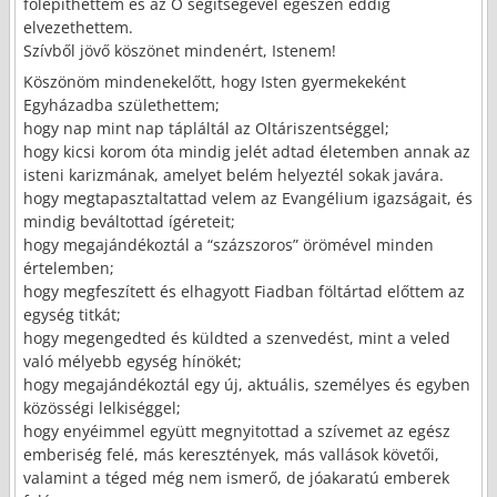
fölépíthettem és az Ő segítségével egészen eddig
elvezethettem.
Szívből jövő köszönet mindenért, Istenem!
Köszönöm mindenekelőtt, hogy Isten gyermekeként
Egyházadba születhettem;
hogy nap mint nap tápláltál az Oltáriszentséggel;
hogy kicsi korom óta mindig jelét adtad életemben annak az
isteni karizmának, amelyet belém helyeztél sokak javára.
hogy megtapasztaltattad velem az Evangélium igazságait, és
mindig beváltottad ígéreteit;
hogy megajándékoztál a “százszoros” örömével minden
értelemben;
hogy megfeszített és elhagyott Fiadban föltártad előttem az
egység titkát;
hogy megengedted és küldted a szenvedést, mint a veled
való mélyebb egység hínökét;
hogy megajándékoztál egy új, aktuális, személyes és egyben
közösségi lelkiséggel;
hogy enyéimmel együtt megnyitottad a szívemet az egész
emberiség felé, más keresztények, más vallások követői,
valamint a téged még nem ismerő, de jóakaratú emberek