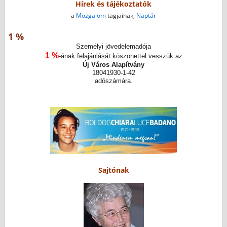
Hírek és tájékoztatók
a
Mozgalom
tagjainak,
Naptár
1 %
Személyi jövedelemadója
1 %
-ának felajánlását köszönettel vesszük az
Új Város Alapítvány
18041930-1-42
adószámára.
Sajtónak