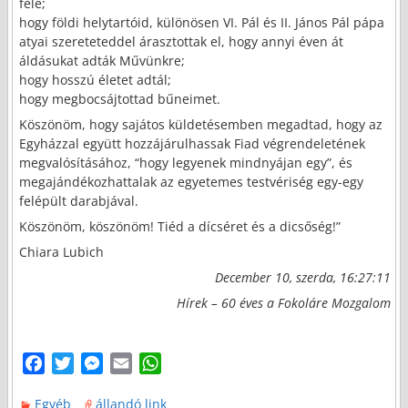
felé;
hogy földi helytartóid, különösen VI. Pál és II. János Pál pápa
atyai szereteteddel árasztottak el, hogy annyi éven át
áldásukat adták Művünkre;
hogy hosszú életet adtál;
hogy megbocsájtottad bűneimet.
Köszönöm, hogy sajátos küldetésemben megadtad, hogy az
Egyházzal együtt hozzájárulhassak Fiad végrendeletének
megvalósításához, “hogy legyenek mindnyájan egy”, és
megajándékozhattalak az egyetemes testvériség egy-egy
felépült darabjával.
Köszönöm, köszönöm! Tiéd a dícséret és a dicsőség!”
Chiara Lubich
December 10, szerda, 16:27:11
Hírek – 60 éves a Fokoláre Mozgalom
F
T
M
E
W
a
w
e
m
h
Egyéb
állandó link
c
i
s
a
a