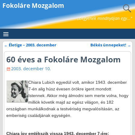
Fokoláre Mozgalom
„Legyenek mindnyájan egy..."
←
Életige – 2003. december
Békés ünnepeket!
→
Bejegyzés navigáció
60 éves a Fokoláre Mozgalom
2003. december 10.
Chiara Lubich egyedül volt, amikor 1943. december
7-én alig húsz évesen örökre igent mondott
Istennek. Akkor még álmodni sem merte volna, hogy
milliók követik majd az egész világon, és 182
országban munkálkodnak a testvériség megvalósításán, az
emberiség családjának egységén.
Chiara így emlékszik vissza 1943. december 7-ére: