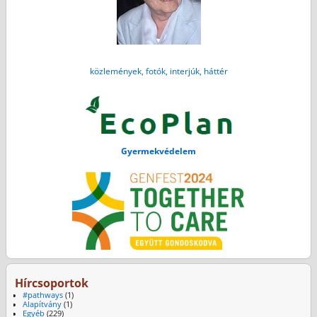
közlemények, fotók, interjúk, háttér
Gyermekvédelem
Hírcsoportok
#pathways
(1)
Alapítvány
(1)
Egyéb
(229)