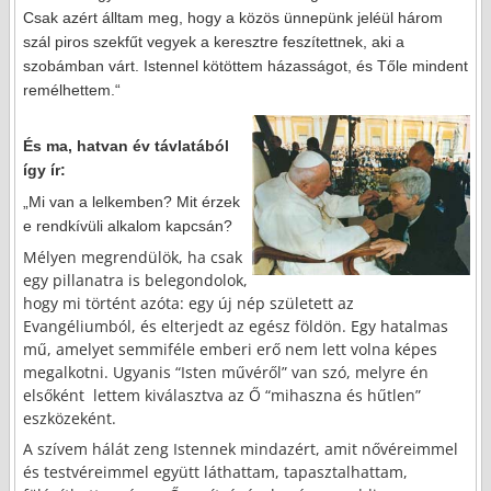
Csak azért álltam meg, hogy a közös ünnepünk jeléül három
szál piros szekfűt vegyek a keresztre feszítettnek, aki a
szobámban várt. Istennel kötöttem házasságot, és Tőle mindent
remélhettem.“
És ma, hatvan év távlatából
így ír:
„Mi van a lelkemben? Mit érzek
e rendkívüli alkalom kapcsán?
Mélyen megrendülök, ha csak
egy pillanatra is belegondolok,
hogy mi történt azóta: egy új nép született az
Evangéliumból, és elterjedt az egész földön. Egy hatalmas
mű, amelyet semmiféle emberi erő nem lett volna képes
megalkotni. Ugyanis “Isten művéről” van szó, melyre én
elsőként lettem kiválasztva az Ő “mihaszna és hűtlen”
eszközeként.
A szívem hálát zeng Istennek mindazért, amit nővéreimmel
és testvéreimmel együtt láthattam, tapasztalhattam,