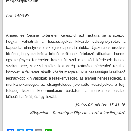
megosztják velük.
ára: 1500 Ft
Arnaud és Sabine történetén keresztül azt mutatja be a szerző,
hogyan válhatnak a házasságokat kikezdő válsághelyzetek a
kapcsolat elmélyítését szolgáló tapasztalatokká. Újszerű és érdekes
kísérlet, hogy ezekről a kérdésekről nem értekező stílusban, hanem
egy regényes történeten keresztül szól a családi kérdések francia
szakembere, s ezzel széles közönség számára elérhetővé teszi a
könyvet. A felvetett témák között megtaláljuk a házasságra leselkedő
legnagyobb kihívásokat: a féltékenységet, az anyagi nehézségeket, a
munkanélküliséget, az elszigetelődés jelentette veszélyeket, a férj-
feleség közötti kommunikáció buktatóit, a munka és család
kölcsönhatását, és így tovább.
Június 06, péntek, 15:41:16
Könyveink – Dominique Fily: Ha szorít a karikagyűrű