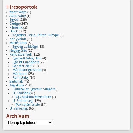
Hírcsoportok
#pathways
(1)
Alapítvány
(1)
Egyéb
(229)
Életige
(247)
Filmeink
(2)
Hírek
(382)
Together For a United Europe
(9)
Könyveink
(36)
Mellékletek
(34)
Egység Lelkisége
(13)
Nagygyűlés
(20)
Rendezvények
(132)
Egyesült Világ Hete
(4)
Együtt Európáért
(22)
Genfest 2012
(14)
Mária kongresszus
(3)
Máriapoli
(23)
Run4Unity
(24)
Sajtónak
(19)
Tagoknak
(186)
Fiatalok az Egyesült világért
(6)
Új Családok
(8)
Új Családok Egyesülete
(1)
Új Emberiség
(129)
Pakisztáni akció
(31)
Új Város lap
(66)
Archívum