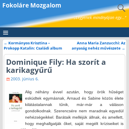
Fokoláre Mozgalom
„Legyenek mindnyájan egy..."
←
Kormányos Krisztina –
Anna Maria Zanzucchi: Az
Bejegyzés navigáció
Prokopp Katalin: Családi album
anyaság nehéz művészete
→
Dominique Fily: Ha szorít a
karikagyűrű
2003. június 6.
Alig néhány évvel azután, hogy örök hűséget
esküdtek egymásnak, Arnaud és Sabine közös élete
kilátástalannak tűnik, már-már a váláson
gondolkodnak. Szerencsére nem maradnak egyedül
nehézségeikkel. Barátaik melléjük állnak, és amellett,
hogy meghallgatják őket, saját megélt kríziseiket is