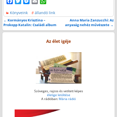
F
T
M
E
W
a
w
e
m
h
Könyveink
állandó link
c
i
s
a
a
e
t
s
i
t
←
Kormányos Krisztina –
Anna Maria Zanzucchi: Az
Bejegyzés navigáció
Prokopp Katalin: Családi album
anyaság nehéz művészete
→
b
t
e
l
s
o
e
n
A
o
r
g
p
Az élet igéje
k
e
p
r
Szöveges, rajzos és vetített képes
életige letöltése
A rádióban:
Mária rádió