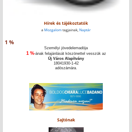
Hírek és tájékoztatók
a
Mozgalom
tagjainak,
Naptár
1 %
Személyi jövedelemadója
1 %
-ának felajánlását köszönettel vesszük az
Új Város Alapítvány
18041930-1-42
adószámára.
Sajtónak