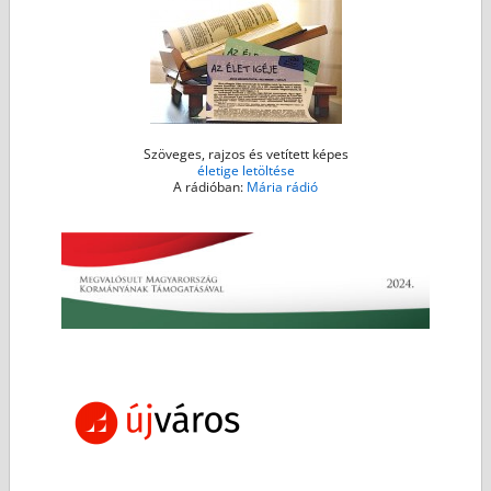
r
Szöveges, rajzos és vetített képes
életige letöltése
A rádióban:
Mária rádió