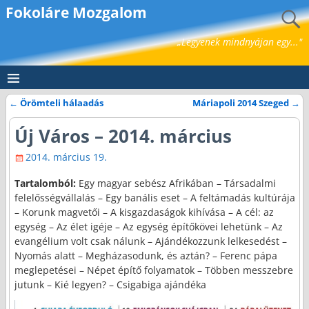
Fokoláre Mozgalom
„Legyenek mindnyájan egy..."
←
Örömteli hálaadás
Máriapoli 2014 Szeged
→
Bejegyzés navigáció
Új Város – 2014. március
2014. március 19.
Tartalomból:
Egy magyar sebész Afrikában – Társadalmi
felelősségvállalás – Egy banális eset – A feltámadás kultúrája
– Korunk magvetői – A kisgazdaságok kihívása – A cél: az
egység – Az élet igéje – Az egység építőkövei lehetünk – Az
evangélium volt csak nálunk – Ajándékozzunk lelkesedést –
Nyomás alatt – Megházasodunk, és aztán? – Ferenc pápa
meglepetései – Népet építő folyamatok – Többen messzebre
jutunk – Kié legyen? – Csigabiga ajándéka