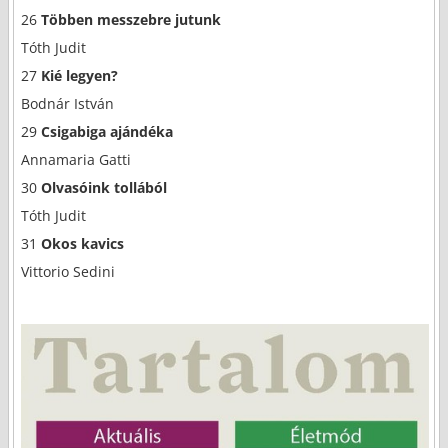
26
Többen messzebre jutunk
Tóth Judit
27
Kié legyen?
Bodnár István
29
Csigabiga ajándéka
Annamaria Gatti
30
Olvasóink tollából
Tóth Judit
31
Okos kavics
Vittorio Sedini