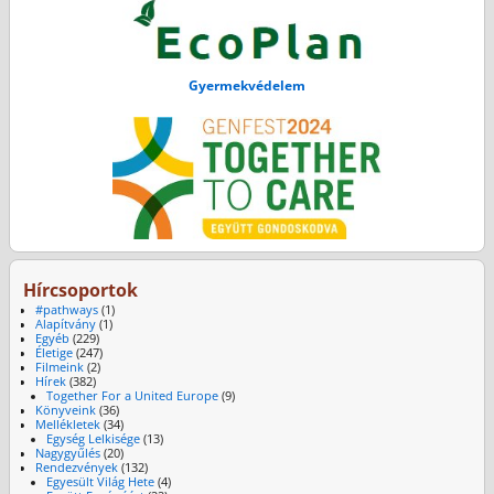
Gyermekvédelem
Hírcsoportok
#pathways
(1)
Alapítvány
(1)
Egyéb
(229)
Életige
(247)
Filmeink
(2)
Hírek
(382)
Together For a United Europe
(9)
Könyveink
(36)
Mellékletek
(34)
Egység Lelkisége
(13)
Nagygyűlés
(20)
Rendezvények
(132)
Egyesült Világ Hete
(4)