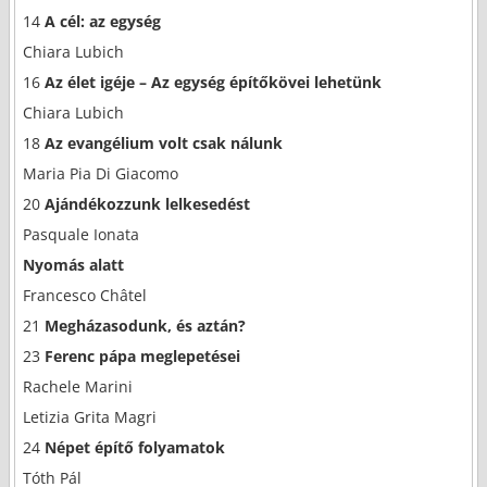
14
A
cél: az egység
Chiara Lubich
16
Az élet igéje – Az egység építőkövei lehetünk
Chiara Lubich
18
Az evangélium volt csak nálunk
Maria Pia Di Giacomo
20
Ajándékozzunk lelkesedést
Pasquale Ionata
Nyomás alatt
Francesco Châtel
21
Megházasodunk, és aztán?
23
Ferenc pápa meglepetései
Rachele Marini
Letizia Grita Magri
24
Népet építő folyamatok
Tóth Pál