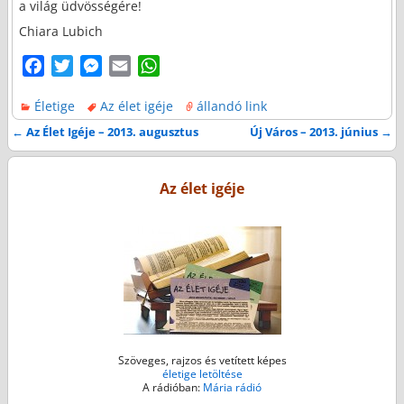
a világ üdvösségére!
Chiara Lubich
F
T
M
E
W
a
w
e
m
h
Életige
Az élet igéje
állandó link
c
i
s
a
a
e
t
s
i
t
←
Az Élet Igéje – 2013. augusztus
Új Város – 2013. június
→
Bejegyzés navigáció
b
t
e
l
s
o
e
n
A
Az élet igéje
o
r
g
p
k
e
p
r
Szöveges, rajzos és vetített képes
életige letöltése
A rádióban:
Mária rádió