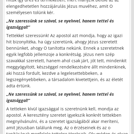
elengedhetetlen hozzájárulás Jézus muvéhez, amit O
személyesen tolünk kér.
„Ne szeressünk se szóval, se nyelvvel, hanem tettel és
igazsággal!”
Tettekkel szeressünk! Az apostol azt mondja, hogy az igazi
hit bizonyítéka, ha úgy szeretünk, ahogy Jézus szeretett
bennünket, ahogy O tanította nekünk. Ennek a szeretetnek
egyik legfobb jellemzoje a konkrétság. Jézus nem szép
szavakkal szeretett, hanem ahol csak járt, jót tett, mindenkit
meggyógyított, készséggel rendelkezésére állt mindenkinek,
aki hozzá fordult, kezdve a legelesettebbeken, a
legszegényebbeken, a társadalom kivetettjein, és az életét
adta értünk.
„Ne szeressünk se szóval, se nyelvvel, hanem tettel és
igazsággal!”
A tetteken kívül igazsággal is szeretnünk kell, mondja az
apostol. A keresztény szeretet igyekszik konkrét tettekben
megnyilvánulni, és a szeretet igazságából akar meríteni,
amit Jézusban találunk meg. Az o érzéseinek és az o
tanításának megfelelo tettekre törekszik. Oly módon és olyan