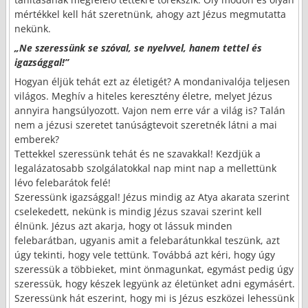
mértékkel kell hát szeretnünk, ahogy azt Jézus megmutatta
nekünk.
„Ne szeressünk se szóval, se nyelvvel, hanem tettel és
igazsággal!”
Hogyan éljük tehát ezt az életigét? A mondanivalója teljesen
világos. Meghív a hiteles keresztény életre, melyet Jézus
annyira hangsúlyozott. Vajon nem erre vár a világ is? Talán
nem a jézusi szeretet tanúságtevoit szeretnék látni a mai
emberek?
Tettekkel szeressünk tehát és ne szavakkal! Kezdjük a
legalázatosabb szolgálatokkal nap mint nap a mellettünk
lévo felebarátok felé!
Szeressünk igazsággal! Jézus mindig az Atya akarata szerint
cselekedett, nekünk is mindig Jézus szavai szerint kell
élnünk. Jézus azt akarja, hogy ot lássuk minden
felebarátban, ugyanis amit a felebarátunkkal teszünk, azt
úgy tekinti, hogy vele tettünk. Továbbá azt kéri, hogy úgy
szeressük a többieket, mint önmagunkat, egymást pedig úgy
szeressük, hogy készek legyünk az életünket adni egymásért.
Szeressünk hát eszerint, hogy mi is Jézus eszközei lehessünk