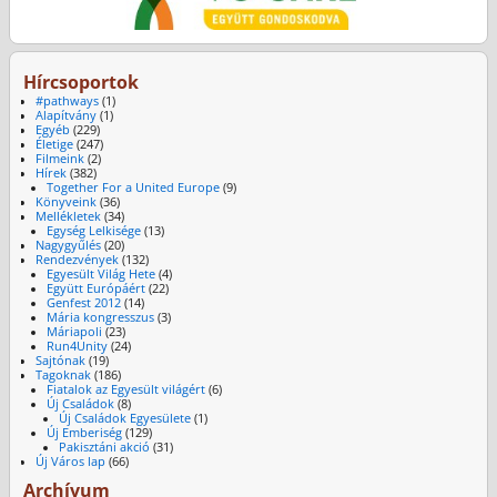
Hírcsoportok
#pathways
(1)
Alapítvány
(1)
Egyéb
(229)
Életige
(247)
Filmeink
(2)
Hírek
(382)
Together For a United Europe
(9)
Könyveink
(36)
Mellékletek
(34)
Egység Lelkisége
(13)
Nagygyűlés
(20)
Rendezvények
(132)
Egyesült Világ Hete
(4)
Együtt Európáért
(22)
Genfest 2012
(14)
Mária kongresszus
(3)
Máriapoli
(23)
Run4Unity
(24)
Sajtónak
(19)
Tagoknak
(186)
Fiatalok az Egyesült világért
(6)
Új Családok
(8)
Új Családok Egyesülete
(1)
Új Emberiség
(129)
Pakisztáni akció
(31)
Új Város lap
(66)
Archívum