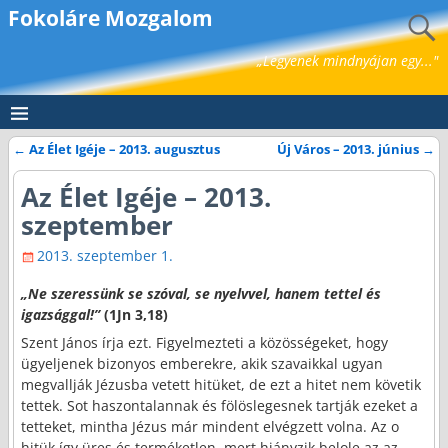
Fokoláre Mozgalom
„Legyenek mindnyájan egy..."
←
Az Élet Igéje – 2013. augusztus
Új Város – 2013. június
→
Bejegyzés navigáció
Az Élet Igéje – 2013.
szeptember
2013. szeptember 1.
„Ne szeressünk se szóval, se nyelvvel, hanem tettel és
igazsággal!”
(1Jn 3,18)
Szent János írja ezt. Figyelmezteti a közösségeket, hogy
ügyeljenek bizonyos emberekre, akik szavaikkal ugyan
megvallják Jézusba vetett hitüket, de ezt a hitet nem követik
tettek. Sot haszontalannak és fölöslegesnek tartják ezeket a
tetteket, mintha Jézus már mindent elvégzett volna. Az o
hitük így üres és terméketlen, mert hiányzik belole az az