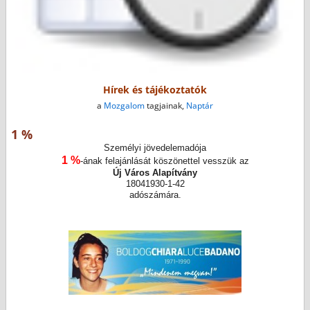
Hírek és tájékoztatók
a
Mozgalom
tagjainak,
Naptár
1 %
Személyi jövedelemadója
1 %
-ának felajánlását köszönettel vesszük az
Új Város Alapítvány
18041930-1-42
adószámára.