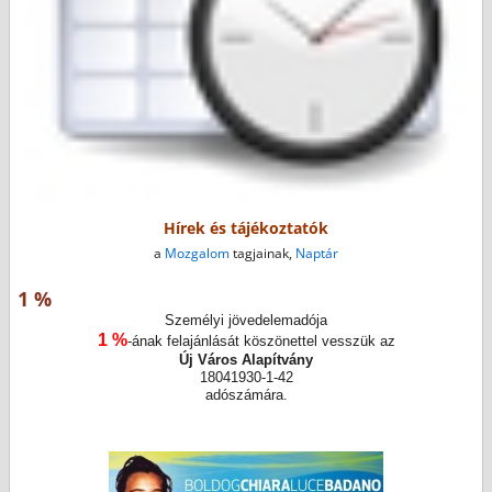
Hírek és tájékoztatók
a
Mozgalom
tagjainak,
Naptár
1 %
Személyi jövedelemadója
1 %
-ának felajánlását köszönettel vesszük az
Új Város Alapítvány
18041930-1-42
adószámára.