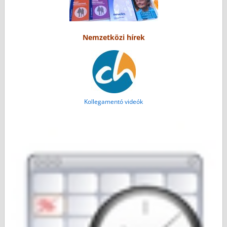
Nemzetközi hírek
Kollegamentó videók