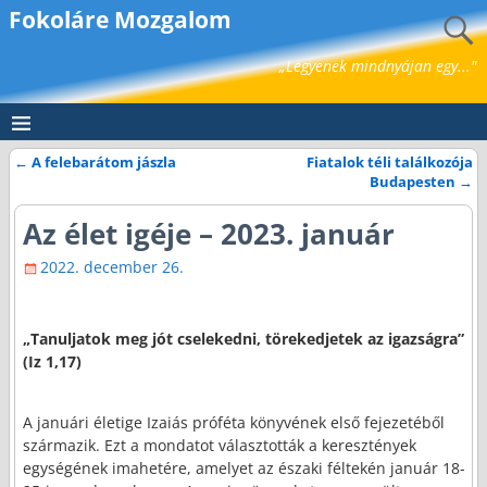
Fokoláre Mozgalom
„Legyenek mindnyájan egy..."
←
A felebarátom jászla
Fiatalok téli találkozója
Bejegyzés navigáció
Budapesten
→
Az élet igéje – 2023. január
2022. december 26.
„Tanuljatok meg jót cselekedni, törekedjetek az igazságra”
(Iz 1,17)
A januári életige Izaiás próféta könyvének első fejezetéből
származik. Ezt a mondatot választották a keresztények
egységének imahetére, amelyet az északi féltekén január 18-