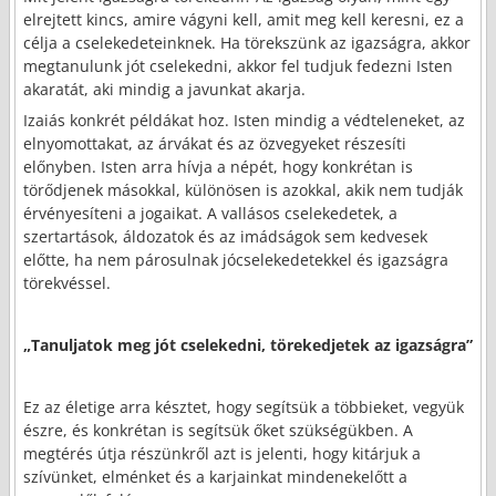
elrejtett kincs, amire vágyni kell, amit meg kell keresni, ez a
célja a cselekedeteinknek. Ha törekszünk az igazságra, akkor
megtanulunk jót cselekedni, akkor fel tudjuk fedezni Isten
akaratát, aki mindig a javunkat akarja.
Izaiás konkrét példákat hoz. Isten mindig a védteleneket, az
elnyomottakat, az árvákat és az özvegyeket részesíti
előnyben. Isten arra hívja a népét, hogy konkrétan is
törődjenek másokkal, különösen is azokkal, akik nem tudják
érvényesíteni a jogaikat. A vallásos cselekedetek, a
szertartások, áldozatok és az imádságok sem kedvesek
előtte, ha nem párosulnak jócselekedetekkel és igazságra
törekvéssel.
„Tanuljatok meg jót cselekedni, törekedjetek az igazságra”
Ez az életige arra késztet, hogy segítsük a többieket, vegyük
észre, és konkrétan is segítsük őket szükségükben. A
megtérés útja részünkről azt is jelenti, hogy kitárjuk a
szívünket, elménket és a karjainkat mindenekelőtt a