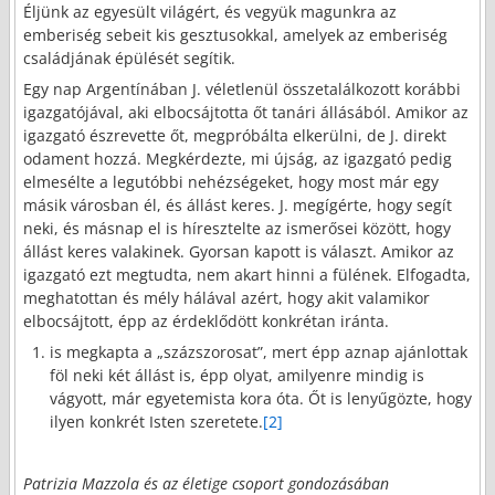
Éljünk az egyesült világért, és vegyük magunkra az
emberiség sebeit kis gesztusokkal, amelyek az emberiség
családjának épülését segítik.
Egy nap Argentínában J. véletlenül összetalálkozott korábbi
igazgatójával, aki elbocsájtotta őt tanári állásából. Amikor az
igazgató észrevette őt, megpróbálta elkerülni, de J. direkt
odament hozzá. Megkérdezte, mi újság, az igazgató pedig
elmesélte a legutóbbi nehézségeket, hogy most már egy
másik városban él, és állást keres. J. megígérte, hogy segít
neki, és másnap el is híresztelte az ismerősei között, hogy
állást keres valakinek. Gyorsan kapott is választ. Amikor az
igazgató ezt megtudta, nem akart hinni a fülének. Elfogadta,
meghatottan és mély hálával azért, hogy akit valamikor
elbocsájtott, épp az érdeklődött konkrétan iránta.
is megkapta a „százszorosat”, mert épp aznap ajánlottak
föl neki két állást is, épp olyat, amilyenre mindig is
vágyott, már egyetemista kora óta. Őt is lenyűgözte, hogy
ilyen konkrét Isten szeretete.
[2]
Patrizia Mazzola és az életige csoport gondozásában