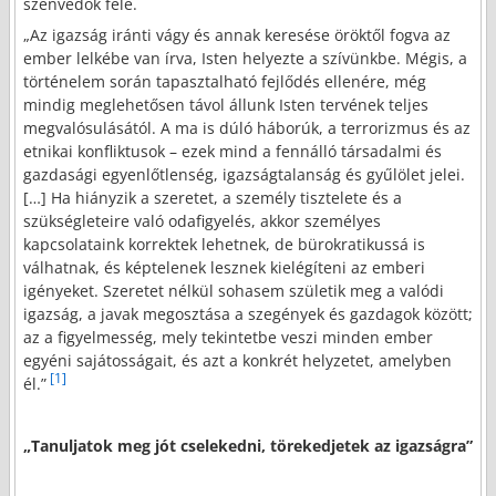
szenvedők felé.
„Az igazság iránti vágy és annak keresése öröktől fogva az
ember lelkébe van írva, Isten helyezte a szívünkbe. Mégis, a
történelem során tapasztalható fejlődés ellenére, még
mindig meglehetősen távol állunk Isten tervének teljes
megvalósulásától. A ma is dúló háborúk, a terrorizmus és az
etnikai konfliktusok – ezek mind a fennálló társadalmi és
gazdasági egyenlőtlenség, igazságtalanság és gyűlölet jelei.
[…] Ha hiányzik a szeretet, a személy tisztelete és a
szükségleteire való odafigyelés, akkor személyes
kapcsolataink korrektek lehetnek, de bürokratikussá is
válhatnak, és képtelenek lesznek kielégíteni az emberi
igényeket. Szeretet nélkül sohasem születik meg a valódi
igazság, a javak megosztása a szegények és gazdagok között;
az a figyelmesség, mely tekintetbe veszi minden ember
egyéni sajátosságait, és azt a konkrét helyzetet, amelyben
[1]
él.”
„Tanuljatok meg jót cselekedni, törekedjetek az igazságra”