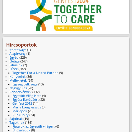
Hírcsoportok
#pathways
(1)
Alapítvány
(1)
Egyéb
(229)
Életige
(247)
Filmeink
(2)
Hírek
(382)
Together For a United Europe
(9)
Könyveink
(36)
Mellékletek
(34)
Egység Lelkisége
(13)
Nagygyűlés
(20)
Rendezvények
(132)
Egyesült Világ Hete
(4)
Együtt Európáért
(22)
Genfest 2012
(14)
Mária kongresszus
(3)
Máriapoli
(23)
Run4Unity
(24)
Sajtónak
(19)
Tagoknak
(186)
Fiatalok az Egyesült világért
(6)
Új Családok
(8)