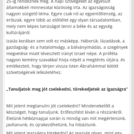
25-ig rendeznek meg. A napi szövegeket az egyesült
államokbeli minnesotai közösség írta. Az igazságosság
nagyon sürgető téma. Egyre csak nő az egyenlőtlenség, az
erőszak, egyre több az előítélet egy olyan társadalomban,
mely nem képes tanúságot tenni a béke és az egység
kultúrájáról.
Izaiás korában sem volt ez másképp. Háborúk, lázadások, a
gazdagság- és a hatalomvágy, a bálványimádás, a szegények
megvetése miatt tévesztett irányt Izrael népe. A próféta
nagyon kemény szavakkal hívja népét a megtérés útjára, és
emlékezteti, hogy térjen vissza Isten Ábrahámmal kötött
szövetségének lelkületéhez.
„Tanuljatok meg jót cselekedni, törekedjetek az igazságra”
Mit jelent megtanulni jót cselekedni? Mindenekelőtt a
készséget, hogy tanuljunk. Erőfeszítést kíván a részünkről.
Életünk hétköznapjai során is mindig van mit megértenünk,
javítanunk, és újrakezdhetünk, ha hibáztunk.
Mit jelent igazságra törekedni? Az igazság olyan, mint egy