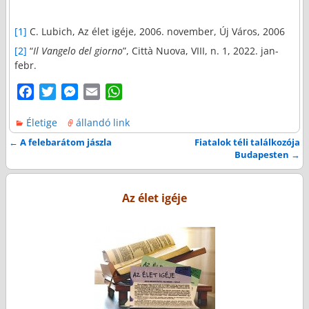
[1]
C. Lubich, Az élet igéje, 2006. november, Új Város, 2006
[2]
“
Il Vangelo del giorno
”, Città Nuova, VIII, n. 1, 2022. jan-
febr.
F
T
M
E
W
a
w
e
m
h
Életige
állandó link
c
i
s
a
a
e
t
s
i
t
←
A felebarátom jászla
Fiatalok téli találkozója
Bejegyzés navigáció
Budapesten
→
b
t
e
l
s
o
e
n
A
o
r
g
p
Az élet igéje
k
e
p
r