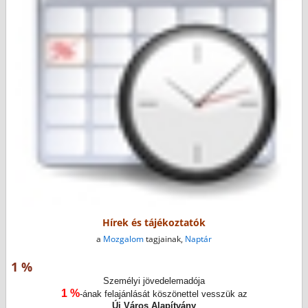
Hírek és tájékoztatók
a
Mozgalom
tagjainak,
Naptár
1 %
Személyi jövedelemadója
1 %
-ának felajánlását köszönettel vesszük az
Új Város Alapítvány