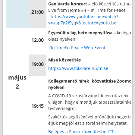
Gen Verde koncert
– élő közvetítés otthonr
Live from Home #4 – In Time for Peace
21:00
https://www.youtube.com/watch?
v=uap7g2l5yqk&feature=youtu.be
Egyesült világ hete megnyitása
– kollegam
olasz nyelven:
12.00
#InTimeForPeace Web Event
Mise közvetítés
19:00
https://www.fokolare.hu/mise
május
Kollegamentó hírek közvetítése Zoomon
2
nyelven
A COVID-19 vírusjárvány idején utazunk az
világon, hogy elmondjuk tapasztalatainkat 
19:45
testvériségről.
Szakértők segítségével próbáljuk megérten
éljük meg jól ezt a történelmi helyzetet.
Belépés a Zoom közvetítésbe ITT