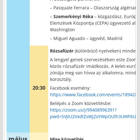
– Pasquale Ferrara – Olaszország algériai 
–
Szemerkényi Réka
– közgazdász, Európai 
Elemzések Központja (CEPA) ügyvezető alel
Washington
– Miguel Aguado – ügyvéd, Madrid
Rózsafüzér
(különböző nyelveken) minden
A lengyel genek szervezésében este Zoomo
közös rózsafüzér imádkozás. A kelet-európ
zónája meg van hívva az alkalomra, minde
korosztály.
20:30
Facebook esemény:
https://www.facebook.com/events/189428
Belépés a Zoom közvetítésbe:
https://zoom.us/j/99408996391?
pwd=SVJIU2VxdlZsWjZoYWpOUlh3UWF6UT
május
Mise közvetítés