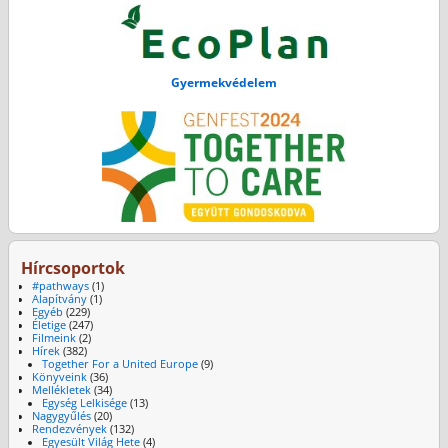
Gyermekvédelem
Hírcsoportok
#pathways
(1)
Alapítvány
(1)
Egyéb
(229)
Életige
(247)
Filmeink
(2)
Hírek
(382)
Together For a United Europe
(9)
Könyveink
(36)
Mellékletek
(34)
Egység Lelkisége
(13)
Nagygyűlés
(20)
Rendezvények
(132)
Egyesült Világ Hete
(4)