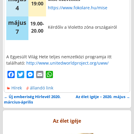
19:00
4
https://www.fokolare.hu/mise
május
19.00-
Kérdőív a Violetto zóna országairól
7
20.00
A Egyesült Világ Hete teljes nemzetközi programja itt
található:
http://www.unitedworldproject.org/uww/
F
T
M
E
W
a
w
e
m
h
Hírek
állandó link
c
i
s
a
a
e
t
s
i
t
←
Új emberiség Hírlevél 2020.
Az élet igéje – 2020. május
→
Bejegyzés navigáció
március-április
b
t
e
l
s
o
e
n
A
o
r
g
p
Az élet igéje
k
e
p
r