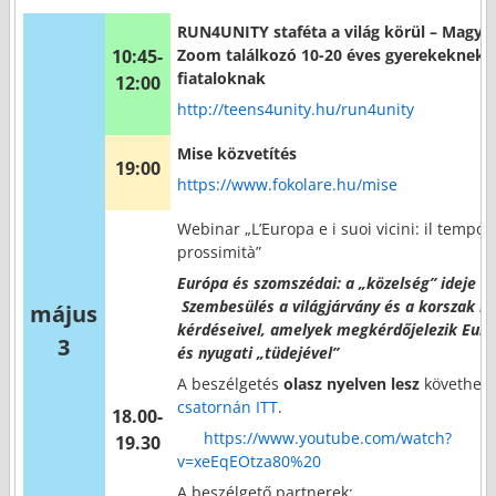
RUN4UNITY staféta a világ körül – Magya
10:45-
Zoom találkozó 10-20 éves gyerekeknek 
fiataloknak
12:00
http://teens4unity.hu/run4unity
Mise közvetítés
19:00
https://www.fokolare.hu/mise
Webinar „L’Europa e i suoi vicini: il tempo 
prossimità”
Európa és szomszédai: a „közelség” ideje –
Szembesülés a világjárvány és a korszak n
május
kérdéseivel, amelyek megkérdőjelezik Európ
3
és nyugati „tüdejével”
A beszélgetés
olasz nyelven lesz
követhet
csatornán ITT
.
18.00-
https://www.youtube.com/watch?
19.30
v=xeEqEOtza80%20
A beszélgető partnerek: