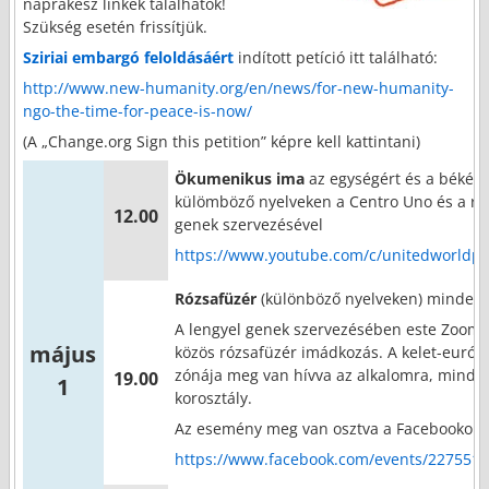
naprakész linkek találhatók!
Szükség esetén frissítjük.
Sziriai embargó feloldásáért
indított petíció itt található:
http://www.new-humanity.org/en/news/for-new-humanity-
ngo-the-time-for-peace-is-now/
(A „Change.org Sign this petition” képre kell kattintani)
Ökumenikus ima
az egységért és a békéér
külömböző nyelveken a Centro Uno és a ro
12.00
genek szervezésével
https://www.youtube.com/c/unitedworldpro
Rózsafüzér
(különböző nyelveken) minden
A lengyel genek szervezésében este Zoomo
május
közös rózsafüzér imádkozás. A kelet-európ
zónája meg van hívva az alkalomra, minde
19.00
1
korosztály.
Az esemény meg van osztva a Facebookon
https://www.facebook.com/events/227551