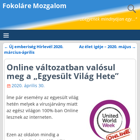
Fokoláre Mozgalom
„Legyenek mindnyájan egy..."
←
Új emberiség Hírlevél 2020.
Az élet igéje – 2020. május
→
Bejegyzés navigáció
március-április
Online változatban valósul
meg a „Egyesült Világ Hete”
2020. április 30.
Íme pár esemény az egyesült világ
hetén melyek a vírusjárvány miatt
az egész világon 100%-ban Online
lesznek az interneten.
Ezen az oldalon mindig a