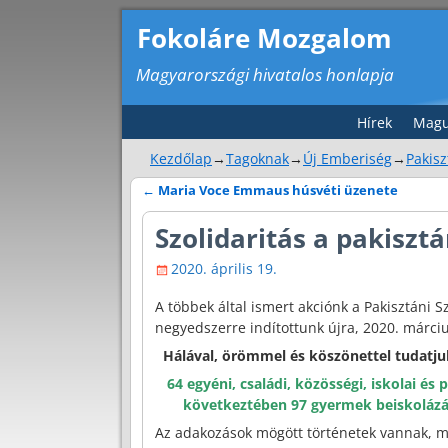
Fokoláre Mozgalom
Magyarországi hivatalos honlapja
Hírek
Magu
Kezdőlap
→
Tagoknak
→
Új Emberiség
→
Pakisz
←
Maria Voce Emmaus húsvéti üzenete
Bejegyzés navigáció
Szolidaritás a pakiszt
2020. április 19.
A többek által ismert akciónk a Pakisztáni S
negyedszerre indítottunk újra, 2020. márciu
Hálával, örömmel és köszönettel tudatj
64 egyéni, családi, közösségi, iskolai és
következtében 97 gyermek beiskolázás
Az adakozások mögött történetek vannak, m