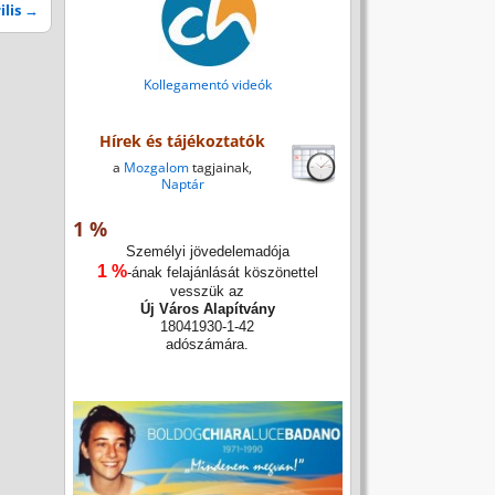
ilis
→
Kollegamentó videók
Hírek és tájékoztatók
a
Mozgalom
tagjainak,
Naptár
1 %
Személyi jövedelemadója
1 %
-ának felajánlását köszönettel
vesszük az
Új Város Alapítvány
18041930-1-42
adószámára.