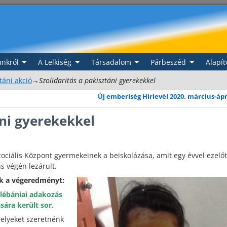
nkról
A Lelkiség
Társadalom
Párbeszéd
Alapít
táni akció
→
Szolidaritás a pakisztáni gyerekekkel
Új emberiség Hírlevél 2020. március-ápr
áni gyerekekkel
zociális Központ gyermekeinek a beiskolázása, amit egy évvel ezelőt
s végén lezárult.
uk a végeredményt:
 plébániai adakozás
ára került sor.
elyeket szeretnénk