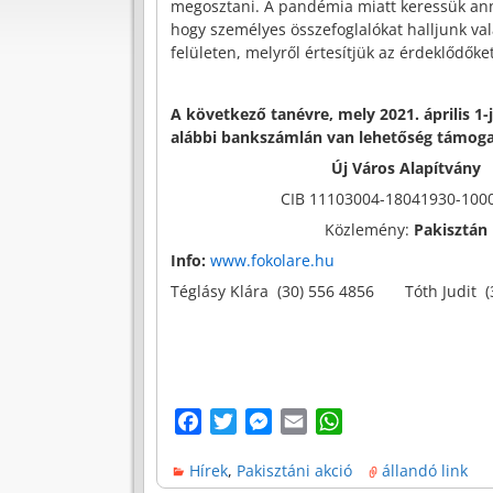
megosztani. A pandémia miatt keressük ann
hogy személyes összefoglalókat halljunk va
felületen, melyről értesítjük az érdeklődőket
A következő tanévre, mely 2021. április 1-
alábbi bankszámlán van lehetőség támoga
Új Város Alapítvány
CIB 11103004-18041930-100
Közlemény:
Pakisztán
Info:
www.fokolare.hu
Téglásy Klára (30) 556 4856 Tóth Judit (
F
T
M
E
W
a
w
e
m
h
Hírek
,
Pakisztáni akció
állandó link
c
i
s
a
a