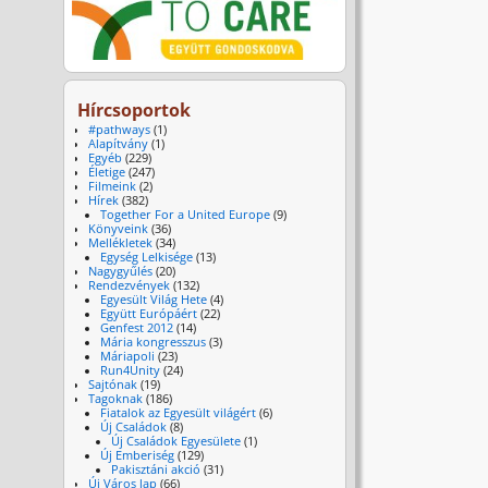
Hírcsoportok
#pathways
(1)
Alapítvány
(1)
Egyéb
(229)
Életige
(247)
Filmeink
(2)
Hírek
(382)
Together For a United Europe
(9)
Könyveink
(36)
Mellékletek
(34)
Egység Lelkisége
(13)
Nagygyűlés
(20)
Rendezvények
(132)
Egyesült Világ Hete
(4)
Együtt Európáért
(22)
Genfest 2012
(14)
Mária kongresszus
(3)
Máriapoli
(23)
Run4Unity
(24)
Sajtónak
(19)
Tagoknak
(186)
Fiatalok az Egyesült világért
(6)
Új Családok
(8)
Új Családok Egyesülete
(1)
Új Emberiség
(129)
Pakisztáni akció
(31)
Új Város lap
(66)