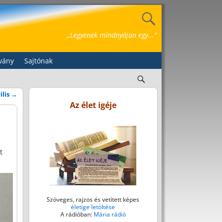
„Legyenek mindnyájan egy..."
vány
Sajtónak
ilis
→
Az élet igéje
t
Szöveges, rajzos és vetített képes
életige letöltése
A rádióban:
Mária rádió