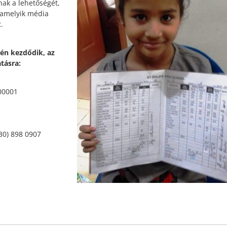
ak a lehetőségét,
lamelyik média
.
jén kezdődik, az
tásra:
00001
30) 898 0907