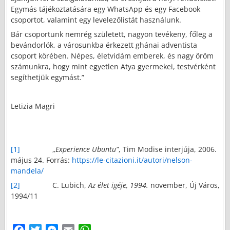
Egymás tájékoztatására egy WhatsApp és egy Facebook
csoportot, valamint egy levelezőlistát használunk.
Bár csoportunk nemrég született, nagyon tevékeny, főleg a
bevándorlók, a városunkba érkezett ghánai adventista
csoport körében. Népes, életvidám emberek, és nagy öröm
számunkra, hogy mint egyetlen Atya gyermekei, testvérként
segíthetjük egymást.”
Letizia Magri
[1]
„
Experience Ubuntu”
, Tim Modise interjúja, 2006.
május 24. Forrás:
https://le-citazioni.it/autori/nelson-
mandela/
[2]
C. Lubich,
Az élet igéje, 1994.
november, Új Város,
1994/11
F
T
M
E
W