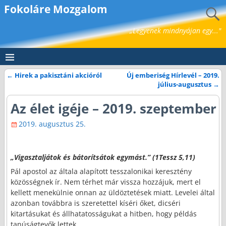
Fokoláre Mozgalom
„Legyenek mindnyájan egy..."
←
Hirek a pakisztáni akcióról
Új emberiség Hírlevél – 2019.
Bejegyzés navigáció
július-augusztus
→
Az élet igéje – 2019. szeptember
2019. augusztus 25.
„Vigasztaljátok és bátorítsátok egymást
.” (1Tessz 5,11)
Pál apostol az általa alapított tesszalonikai keresztény
közösségnek ír. Nem térhet már vissza hozzájuk, mert el
kellett menekülnie onnan az üldöztetések miatt. Levelei által
azonban továbbra is szeretettel kíséri őket, dicséri
kitartásukat és állhatatosságukat a hitben, hogy példás
tanúságtevők lettek.