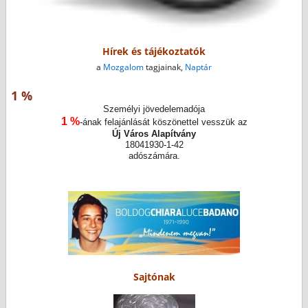
Hírek és tájékoztatók
a
Mozgalom
tagjainak,
Naptár
1 %
Személyi jövedelemadója
1 %
-ának felajánlását köszönettel vesszük az
Új Város Alapítvány
18041930-1-42
adószámára.
Sajtónak