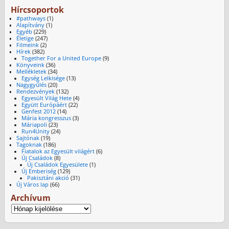
Hírcsoportok
#pathways
(1)
Alapítvány
(1)
Egyéb
(229)
Életige
(247)
Filmeink
(2)
Hírek
(382)
Together For a United Europe
(9)
Könyveink
(36)
Mellékletek
(34)
Egység Lelkisége
(13)
Nagygyűlés
(20)
Rendezvények
(132)
Egyesült Világ Hete
(4)
Együtt Európáért
(22)
Genfest 2012
(14)
Mária kongresszus
(3)
Máriapoli
(23)
Run4Unity
(24)
Sajtónak
(19)
Tagoknak
(186)
Fiatalok az Egyesült világért
(6)
Új Családok
(8)
Új Családok Egyesülete
(1)
Új Emberiség
(129)
Pakisztáni akció
(31)
Új Város lap
(66)
Archívum