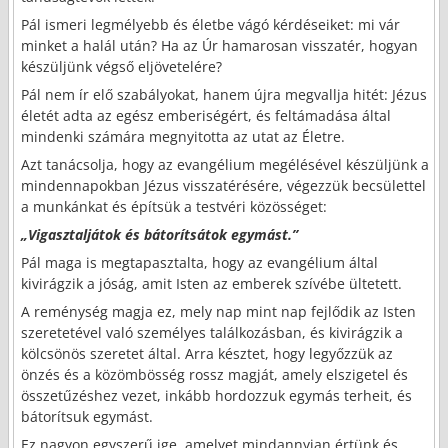
Pál ismeri legmélyebb és életbe vágó kérdéseiket: mi vár
minket a halál után? Ha az Úr hamarosan visszatér, hogyan
készüljünk végső eljövetelére?
Pál nem ír elő szabályokat, hanem újra megvallja hitét: Jézus
életét adta az egész emberiségért, és feltámadása által
mindenki számára megnyitotta az utat az Életre.
Azt tanácsolja, hogy az evangélium megélésével készüljünk a
mindennapokban Jézus visszatérésére, végezzük becsülettel
a munkánkat és építsük a testvéri közösséget:
„Vigasztaljátok és bátorítsátok egymást
.”
Pál maga is megtapasztalta, hogy az evangélium által
kivirágzik a jóság, amit Isten az emberek szívébe ültetett.
A reménység magja ez, mely nap mint nap fejlődik az Isten
szeretetével való személyes találkozásban, és kivirágzik a
kölcsönös szeretet által. Arra késztet, hogy legyőzzük az
önzés és a közömbösség rossz magját, amely elszigetel és
összetűzéshez vezet, inkább hordozzuk egymás terheit, és
bátorítsuk egymást.
Ez nagyon egyszerű ige, amelyet mindannyian értünk és