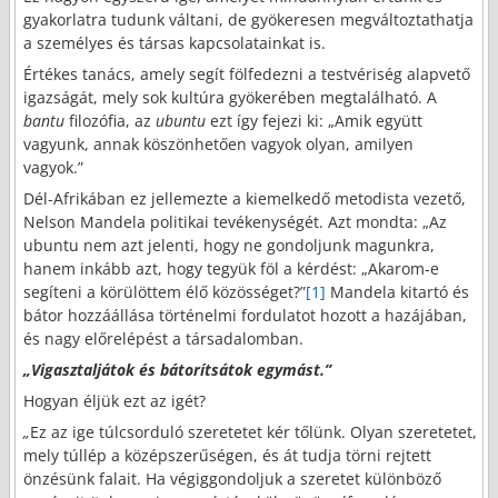
gyakorlatra tudunk váltani, de gyökeresen megváltoztathatja
a személyes és társas kapcsolatainkat is.
Értékes tanács, amely segít fölfedezni a testvériség alapvető
igazságát, mely sok kultúra gyökerében megtalálható. A
bantu
filozófia, az
ubuntu
ezt így fejezi ki: „Amik együtt
vagyunk, annak köszönhetően vagyok olyan, amilyen
vagyok.”
Dél-Afrikában ez jellemezte a kiemelkedő metodista vezető,
Nelson Mandela politikai tevékenységét. Azt mondta: „Az
ubuntu nem azt jelenti, hogy ne gondoljunk magunkra,
hanem inkább azt, hogy tegyük föl a kérdést: „Akarom-e
segíteni a körülöttem élő közösséget?”
[1]
Mandela kitartó és
bátor hozzáállása történelmi fordulatot hozott a hazájában,
és nagy előrelépést a társadalomban.
„Vigasztaljátok és bátorítsátok egymást
.”
Hogyan éljük ezt az igét?
„
Ez az ige túlcsorduló szeretetet kér tőlünk. Olyan szeretetet,
mely túllép a középszerűségen, és át tudja törni rejtett
önzésünk falait. Ha végiggondoljuk a szeretet különböző