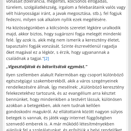
vonásait (tolerancia, megértés, kölcsönös elfogadás,
türelem, szolgálatkészség, irgalom a felebarátaink valós vagy
vélt hiányosságai iránt, a javak megosztása, stb.), fel fogjuk
fedezni, milyen sok alkalom nyílik ezek megélésére.
Ha közösségünkben a kölcsönös szeretet légköre uralkodik
majd, akkor biztos, hogy sugározni fogja melegét mindenki
felé. Így azok is, akik még nem ismerik a keresztény életet,
tapasztalni fogják vonzását. Szinte észrevétlenül ragadja
őket magával ez a légkör, s érzik, hogy ugyanannak a
családnak a tagjai.”
[2]
„Vigasztaljátok és bátorítsátok egymást
.”
Ilyen szellemben alakult Palermóban egy csoport különböző
egészségügyi szakemberekből, akik a város szegényeinek
rendelkezésére állnak. Így mesélnek: „Különböző keresztény
felekezetekhez tartozunk, és az evangélium arra késztet
bennünket, hogy mindenkiben a testvért lássuk, különösen
azokban a betegekben, akik nem tudnak kellően
gondoskodni magukról. Az ellátottaink között nagyon súlyos
betegek is vannak, és játék vagy internet függőségben
szenvedő emberek is. A már működő létesítményekben
ajánljuk fel a szolgálatunkat, és erősítjük a helyi rendelőket.