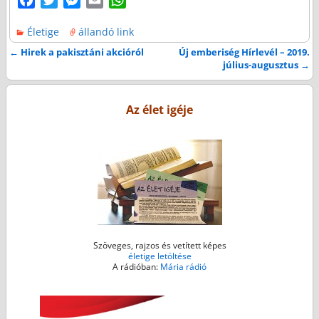
a
w
e
m
h
Életige
állandó link
c
i
s
a
a
e
t
s
i
t
←
Hirek a pakisztáni akcióról
Új emberiség Hírlevél – 2019.
Bejegyzés navigáció
július-augusztus
→
b
t
e
l
s
o
e
n
A
o
r
g
p
Az élet igéje
k
e
p
r
Szöveges, rajzos és vetített képes
életige letöltése
A rádióban:
Mária rádió