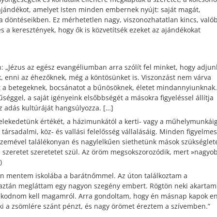
 ajándékot, amelyet Isten minden embernek nyújt: saját magát,
a döntéseikben. Ez mérhetetlen nagy, viszonozhatatlan kincs, való
és a keresztények, hogy ők is közvetítsék ezeket az ajándékokat
n: „Jézus az egész evangéliumban arra szólít fel minket, hogy adjun
, enni az éhezőknek, még a köntösünket is. Viszonzást nem várva
 a betegeknek, bocsánatot a bűnösöknek, életet mindannyiunknak.
séggel, a saját igényeink elsőbbségét a másokra figyeléssel állítja
z adás kultúráját hangsúlyozza. […]
selekedetünk értékét, a házimunkától a kerti- vagy a műhelymunkáig
a társadalmi, köz- és vallási felelősség vállalásáig. Minden figyelmes
j szemével találékonyan és nagylelkűen siethetünk mások szükséglet
a szeretet szeretetet szül. Az öröm megsokszorozódik, mert »nagyo
)
sen mentem iskolába a barátnőmmel. Az úton találkoztam a
 aztán megláttam egy nagyon szegény embert. Rögtön neki akartam
oskodnom kell magamról. Arra gondoltam, hogy én másnap kapok en
ki a zsömlére szánt pénzt, és nagy örömet éreztem a szívemben.”