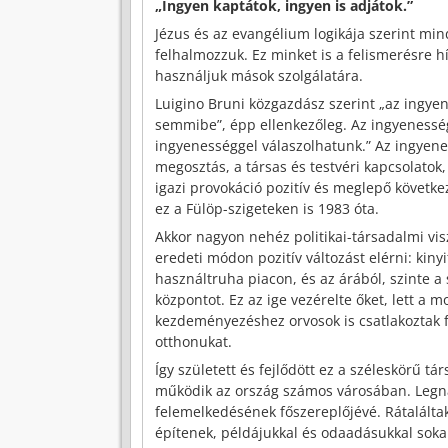
„Ingyen kaptátok, ingyen is adjátok.”
Jézus és az evangélium logikája szerint m
felhalmozzuk. Ez minket is a felismerésre hí
használjuk mások szolgálatára.
Luigino Bruni közgazdász szerint „az ingye
semmibe”, épp ellenkezőleg. Az ingyenesség
ingyenességgel válaszolhatunk.” Az ingyenes
megosztás, a társas és testvéri kapcsolatok,
igazi provokáció pozitív és meglepő követke
ez a Fülöp-szigeteken is 1983 óta.
Akkor nagyon nehéz politikai-társadalmi vis
eredeti módon pozitív változást elérni: kinyi
használtruha piacon, és az árából, szinte a 
központot. Ez az ige vezérelte őket, lett a m
kezdeményezéshez orvosok is csatlakoztak f
otthonukat.
Így született és fejlődött ez a széleskörű 
működik az ország számos városában. Legna
felemelkedésének főszereplőjévé. Rátaláltak
építenek, példájukkal és odaadásukkal sokak