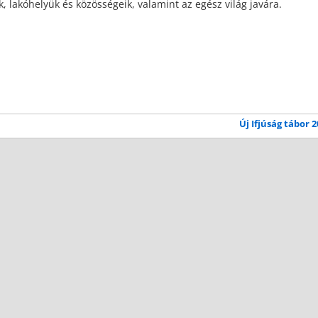
, lakóhelyük és közösségeik, valamint az egész világ javára.
Új Ifjúság tábor 