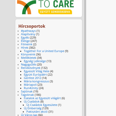
Hírcsoportok
#pathways
(1)
Alapítvány
(1)
Egyéb
(229)
Életige
(247)
Filmeink
(2)
Hírek
(382)
Together For a United Europe
(9)
Könyveink
(36)
Mellékletek
(34)
Egység Lelkisége
(13)
Nagygyűlés
(20)
Rendezvények
(132)
Egyesült Világ Hete
(4)
Együtt Európáért
(22)
Genfest 2012
(14)
Mária kongresszus
(3)
Máriapoli
(23)
Run4Unity
(24)
Sajtónak
(19)
Tagoknak
(186)
Fiatalok az Egyesült világért
(6)
Új Családok
(8)
Új Családok Egyesülete
(1)
Új Emberiség
(129)
Pakisztáni akció
(31)
Új Város lap
(66)