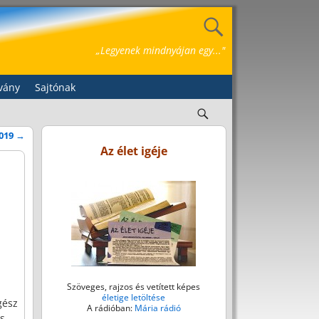
„Legyenek mindnyájan egy..."
vány
Sajtónak
2019
→
Az élet igéje
Szöveges, rajzos és vetített képes
életige letöltése
gész
A rádióban:
Mária rádió
s