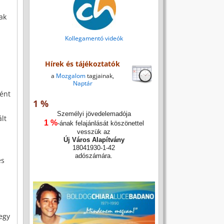
ak
Kollegamentó videók
Hírek és tájékoztatók
a
Mozgalom
tagjainak,
Naptár
tént
1 %
Személyi jövedelemadója
lt
1 %
-ának felajánlását köszönettel
vesszük az
Új Város Alapítvány
18041930-1-42
adószámára.
és
egy