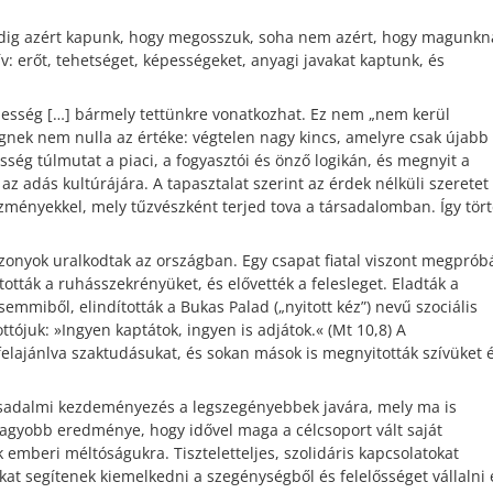
indig azért kapunk, hogy megosszuk, soha nem azért, hogy magunkn
v: erőt, tehetséget, képességeket, anyagi javakat kaptunk, és
nesség […] bármely tettünkre vonatkozhat. Ez nem „nem kerül
nek nem nulla az értéke: végtelen nagy kincs, amelyre csak újabb
ség túlmutat a piaci, a fogyasztói és önző logikán, és megnyit a
 az adás kultúrájára. A tapasztalat szerint az érdek nélküli szeretet
zményekkel, mely tűzvészként terjed tova a társadalomban. Így tör
zonyok uralkodtak az országban. Egy csapat fiatal viszont megpróbá
tották a ruhásszekrényüket, és elővették a felesleget. Eladták a
semmiből, elindították a Bukas Palad („nyitott kéz”) nevű szociális
ottójuk: »Ingyen kaptátok, ingyen is adjátok.« (Mt 10,8) A
elajánlva szaktudásukat, és sokan mások is megnyitották szívüket 
társadalmi kezdeményezés a legszegényebbek javára, mely ma is
gyobb eredménye, hogy idővel maga a célcsoport vált saját
 emberi méltóságukra. Tiszteletteljes, szolidáris kapcsolatokat
at segítenek kiemelkedni a szegénységből és felelősséget vállalni 