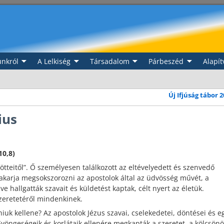
nkról
A Lelkiség
Társadalom
Párbeszéd
Alapít
Új Ifjúság tábor 
ius
10,8)
tteitől”. Ő személyesen találkozott az eltévelyedett és szenvedő
 akarja megsokszorozni az apostolok által az üdvösség művét, a
ve hallgatták szavait és küldetést kaptak, célt nyert az életük.
szeretetéről mindenkinek.
iuk kellene? Az apostolok Jézus szavai, cselekedetei, döntései és e
 Gyöngeségeik és korlátaik ellenére megkapták a szeretet, a kölcsönö