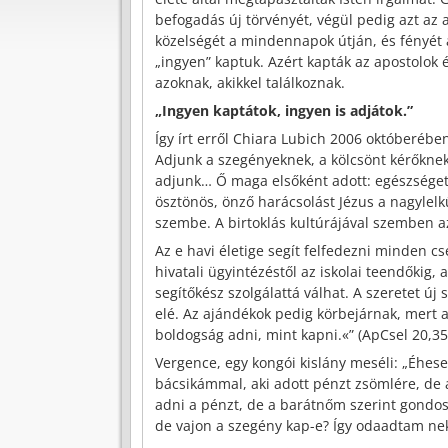
befogadás új törvényét, végül pedig azt az
közelségét a mindennapok útján, és fényét 
„ingyen” kaptuk. Azért kapták az apostolok 
azoknak, akikkel találkoznak.
„Ingyen kaptátok, ingyen is adjátok.”
Így írt erről Chiara Lubich 2006 októberébe
Adjunk a szegényeknek, a kölcsönt kérőknek
adjunk… Ő maga elsőként adott: egészséget
ösztönös, önző harácsolást Jézus a nagylelkű
szembe. A birtoklás kultúrájával szemben a
Az e havi életige segít felfedezni minden c
hivatali ügyintézéstől az iskolai teendőkig, 
segítőkész szolgálattá válhat. A szeretet ú
elé. Az ajándékok pedig körbejárnak, mert 
boldogság adni, mint kapni.«” (ApCsel 20,35
Vergence, egy kongói kislány meséli: „Éhe
bácsikámmal, aki adott pénzt zsömlére, de
adni a pénzt, de a barátnőm szerint gond
de vajon a szegény kap-e? Így odaadtam ne