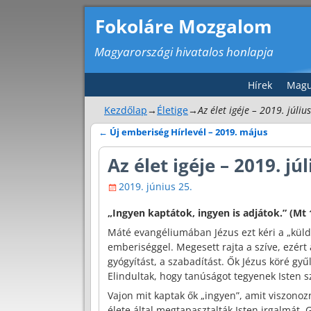
Fokoláre Mozgalom
Magyarországi hivatalos honlapja
Hírek
Magu
Kezdőlap
→
Életige
→
Az élet igéje – 2019. július
←
Új emberiség Hírlevél – 2019. május
Bejegyzés navigáció
Az élet igéje – 2019. júl
2019. június 25.
„Ingyen kaptátok, ingyen is adjátok.” (Mt 
Máté evangéliumában Jézus ezt kéri a „küldö
emberiséggel. Megesett rajta a szíve, ezért
gyógyítást, a szabadítást. Ők Jézus köré gyűl
Elindultak, hogy tanúságot tegyenek Isten 
Vajon mit kaptak ők „ingyen”, amit viszonozn
élete által megtapasztalták Isten irgalmát.