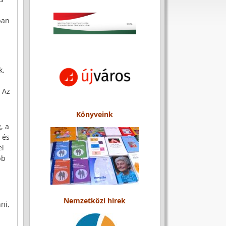
ban
k.
 Az
Könyveink
, a
 és
ei
bb
Nemzetközi hírek
ni,