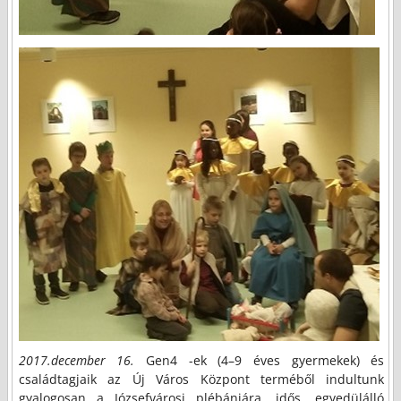
2017.december 16.
Gen4 -ek (4–9 éves gyermekek) és
családtagjaik az Új Város Központ terméből indultunk
gyalogosan a Józsefvárosi plébániára, idős, egyedülálló