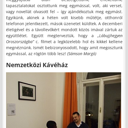
tapasztalatokat osztottunk meg egymással, volt, aki verset,
vagy novellát olvasott fel – így ajándékoztuk meg egymást.
Egyikünk, akinek a héten volt kisebb műtétje, otthonról
telefonon jelentkezett, mások üzenetet küldtek. A decemberi
életigével és a távollevőkért mondott közös imával zártuk az
együttlétet. Együtt megterveztük, hogy a
„Lábujjhegyen
Oroszországba”
c. filmet a legközelebb hol és kikkel kellene
megnéznünk. Ismét bebizonyosodott, hogy amit megosztunk
egymással, az rögtön több lesz!
(Sámson Margó)
Nemzetközi Kávéház