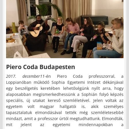
Piero Coda Budapesten
2017. december11
-én Piero Coda professzorral, a
Loppianóban működő Sophia Egyetemi Intézet dékánjával
egy beszélgetés keretében lehetőségünk nyílt arra, hogy
alaposabban megismerkedhessünk a Sophián folyó képzés
speciális, új utakat kereső szemléletével. Jelen voltak az
egyetem volt magyar hallgatói is, akik személyes
tapasztalatuk elmondásával tették még szemléletesebbé
mindazt, amit a professzor úrtól megtudhattunk. Elmondták,
mit jelent az egyetemi mindennapokban a