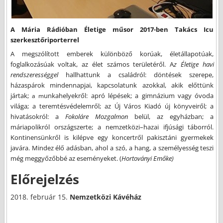
A Mária Rádióban
Életige műsor 2017-ben Takács Icu
szerkesztőriporterrel
A megszólított emberek különböző korúak, életállapotúak,
foglalkozásúak voltak, az élet számos területéről. A
z Életige
havi
rendszerességgel
hallhattunk a családról: döntések szerepe,
házaspárok mindennapjai, kapcsolatunk azokkal, akik előttünk
jártak;
unkahelyekről: apró lépések; a gimnázium vagy óvoda
a m
világa; a teremtésvédelemről; az Új Város Kiadó új könyveiről; a
hivatásokról: a
Fokoláre Mozgalmon
belül, az egyházban; a
máriapolikról országszerte; a nemzetközi–hazai ifjúsági táborról.
Kontinensünkről is kilépve egy koncertről pakisztáni gyermekek
javára. Mindez élő adásban, ahol a szó, a hang, a személyesség teszi
még meggyőzőbbé az eseményeket. (
Hortoványi Emőke)
Előrejelzés
2018. február 15.
Nemzetközi Kávéház