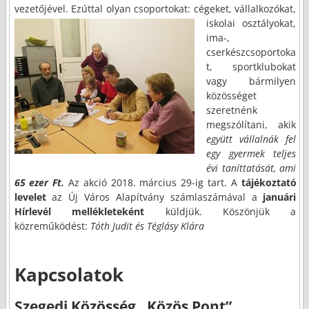
vezetőjével. Ezúttal olyan csoportokat: cégeket,
vállalkozókat,
iskolai osztályokat,
ima-,
cserkészcsoportoka
t, sportklubokat
vagy bármilyen
közösséget
szeretnénk
megszólítani, akik
együtt vállalnák fel
egy gyermek teljes
évi taníttatását, ami
65 ezer Ft.
Az akció 2018. március 29-ig tart. A
tájékoztató
levelet
az Új Város Alapítvány számlaszámával a
januári
Hírlevél mellékleteként
küldjük. Köszönjük a
közreműködést:
Tóth Judit és Téglásy Klára
Kapcsolatok
Szegedi Közösség „Közös Pont”