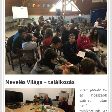
Nevelés Világa – találkozás
2018. január 19-
én
hosszabb
szünet után
ismét
találkoztunk. Az