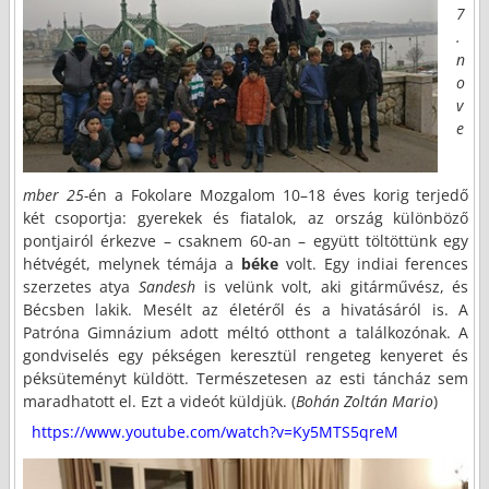
7
.
n
o
v
e
mber 25-
én a Fokolare Mozgalom 10–18 éves korig terjedő
két csoportja: gyerekek és fiatalok, az ország különböző
pontjairól érkezve – csaknem 60-an – együtt töltöttünk egy
hétvégét, melynek témája a
béke
volt. Egy indiai ferences
szerzetes atya
Sandesh
is velünk volt, aki gitárművész, és
Bécsben lakik. Mesélt az életéről és a hivatásáról is. A
Patróna Gimnázium adott méltó otthont a találkozónak. A
gondviselés egy pékségen keresztül rengeteg kenyeret és
péksüteményt küldött. Természetesen az esti táncház sem
maradhatott el. Ezt a videót küldjük. (
Bohán Zoltán Mario
)
https://www.youtube.com/watch?v=Ky5MTS5qreM