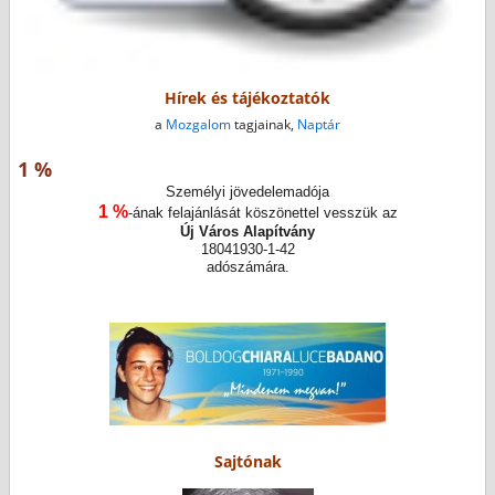
Hírek és tájékoztatók
a
Mozgalom
tagjainak,
Naptár
1 %
Személyi jövedelemadója
1 %
-ának felajánlását köszönettel vesszük az
Új Város Alapítvány
18041930-1-42
adószámára.
Sajtónak