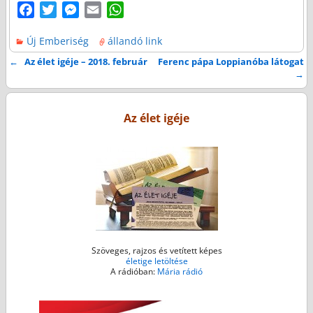
F
T
M
E
W
a
w
e
m
h
Új Emberiség
állandó link
c
i
s
a
a
e
t
s
i
t
←
Az élet igéje – 2018. február
Ferenc pápa Loppianóba látogat
Bejegyzés navigáció
→
b
t
e
l
s
o
e
n
A
o
r
g
p
Az élet igéje
k
e
p
r
Szöveges, rajzos és vetített képes
életige letöltése
A rádióban:
Mária rádió