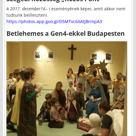
A 2017. december16
– i eseményének képei, amit akkor nem
tudtunk beilleszteni.
https://photos.app.goo.gl/D5MTvc6XAtJBrmpA3
Betlehemes a Gen4-ekkel Budapesten