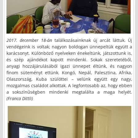
2017. december 18-án
találkozásainknak új arcát láttuk. Új
vendégeink is voltak; nagyon boldogan ünnepeltük együtt a
karácsonyt. Különböző nyelveken énekeltünk, játszottunk is,
és szép ajándékot kapott mindenki. Sokak szeretetéből,
anyagi hozzájárulásából igazi ünnepet éltünk, és nagyon
finom süteményt ettünk. Kongó, Nepál, Palesztina, Afrika,
Olaszország, Kuba szülöttei – velünk együtt egy nagy,
mozgalmas családot alkottak. A legfontosabb az, hogy ebben
a sokszínűségben mindenki megtalálta a maga helyét.
(Franca Dittli)