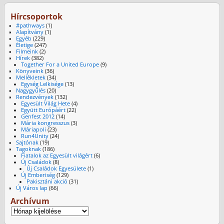
Hírcsoportok
#pathways
(1)
Alapítvány
(1)
Egyéb
(229)
Életige
(247)
Filmeink
(2)
Hírek
(382)
Together For a United Europe
(9)
Könyveink
(36)
Mellékletek
(34)
Egység Lelkisége
(13)
Nagygyűlés
(20)
Rendezvények
(132)
Egyesült Világ Hete
(4)
Együtt Európáért
(22)
Genfest 2012
(14)
Mária kongresszus
(3)
Máriapoli
(23)
Run4Unity
(24)
Sajtónak
(19)
Tagoknak
(186)
Fiatalok az Egyesült világért
(6)
Új Családok
(8)
Új Családok Egyesülete
(1)
Új Emberiség
(129)
Pakisztáni akció
(31)
Új Város lap
(66)
Archívum