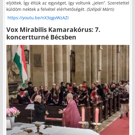
eljöttek. Így éltük az egységet, így voltunk „jelen”. Szeretettel
küldöm nektek a felvétel elérhetőségét.
(Szélpál Márti)
https://youtu.be/nX3qgvWzAZI
Vox Mirabilis Kamarakórus: 7.
koncertturné Bécsben