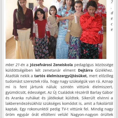
7
.
d
e
c
e
mber 21-én
a
Józsefvárosi Zeneiskola
pedagógus közössége
küldöttségében két zenetanár elment
Dejtárra
Giziékhez.
Átadták nekik a
tartós élelmiszergyűjtésüket,
mert előzőleg
tudomást szereztek róla, hogy nagy szükségük van rá. Aznap
mi is fent jártunk náluk; szintén vittünk élelmiszert,
gyümölcsöt, édességet. Az Új Családok részéről Barlay Gábor
és Aranka ruhákat és játékokat küldtek. Sikerült elvinni a
lakberendezésükhöz szükséges komódot is, amit a fokolártól
kaptak. Egy rokonunktól pedig TV-t vittünk fel. Mindig nagy
öröm egypár órát eltölteni velük! Nagyon-nagyon örültek