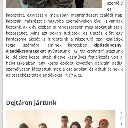
személy
es
kapcsolat, egyrészt a májusban megrendezett családi nap
kapcsán, másrészt a nagyobb eseményeken kívül is vannak
köztünk, akik év közben is rendszeresen meglátogatják ezt a
közösséget. Mint azt sokan tudjátok, az utazás előtt egy
karácsonyi akciót is hirdettünk a rászoruló ózdi családok
tagjai számára, aminek keretében
cipősdoboznyi
ajándékcsomagokat
gyűjtöttünk
. 12 fős csapattal
utaztunk
le, délelőtt közös játék, illetve kézműves foglalkozás volt a
helyi iskolában, egy közös ebédet követően délután pedig
személyesen látogattuk meg a családokat, és adtuk át nekik
az összekészített ajándékokat.
(Héjj Rita)
Dejtáron jártunk
2
0
1