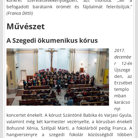
konkrét szeretettevékenységben, azt mondta: „Mi a
befogadott barátaink örömét és fájdalmát felerősítjük.”
(Franca Dittli)
Művészet
A Szegedi ökumenikus kórus
2017.
decembe
r 12-én
Újszege
den, az
Erzsébet
templo
mban
karácso
nyi
koncertet énekelt. A kórust Szántóné Babika és Varjasi Gyula,
valamint még két karmester vezényelte, a kórusban énekelt
Bohusné Xénia, Szélpál Márti, a fokolárból pedig Franca. A
hangversenyre a szegedi fokolár közösségből többen