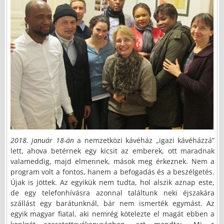
2018. január 18-án
a nemzetközi kávéház „igazi kávéházzá”
lett, ahova betérnek egy kicsit az emberek, ott maradnak
valameddig, majd elmennek, mások meg érkeznek. Nem a
program volt a fontos, hanem a befogadás és a beszélgetés.
Újak is jöttek. Az egyikük nem tudta, hol alszik aznap este,
de egy telefonhívásra azonnal találtunk neki éjszakára
szállást egy barátunknál, bár nem ismerték egymást. Az
egyik magyar fiatal, aki nemrég kötelezte el magát ebben a