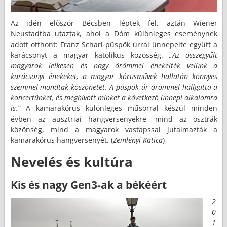
Az idén először Bécsben léptek fel, aztán Wiener
Neustadtba utaztak, ahol a Dóm különleges eseménynek
adott otthont: Franz Scharl püspök úrral ünnepelte együtt a
karácsonyt a magyar katolikus közösség.
„Az összegyűlt
magyarok lelkesen és nagy örömmel énekelték velünk a
karácsonyi énekeket, a magyar kórusművek hallatán könnyes
szemmel mondtak köszönetet. A püspök úr örömmel hallgatta a
koncertünket, és meghívott minket a következő ünnepi alkalomra
is.”
A kamarakórus különleges műsorral készül minden
évben az ausztriai hangversenyekre, mind az osztrák
közönség, mind a magyarok vastapssal jutalmazták a
kamarakórus hangversenyét. (
Zemlényi Katica
)
Nevelés és kultúra
Kis és nagy Gen3-ak a békéért
2
0
1