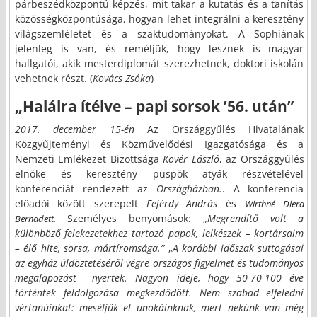
párbeszédközpontú képzés, mit takar a kutatás és a tanítás
közösségközpontúsága, hogyan lehet integrálni a keresztény
világszemléletet és a szaktudományokat. A Sophiának
jelenleg is van, és reméljük, hogy lesznek is magyar
hallgatói, akik mesterdiplomát szerezhetnek, doktori iskolán
vehetnek részt. (
Kovács Zsóka
)
„Halálra ítélve – papi sorsok ’56. után”
2017. december 15-én
Az Országgyűlés Hivatalának
Közgyűjteményi és Közművelődési Igazgatósága és a
Nemzeti Emlékezet Bizottsága
Kövér László
, az Országgyűlés
elnöke és keresztény püspök atyák részvételével
konferenciát rendezett az
Országházban.
. A konferencia
előadói között szerepelt
Fejérdy András
és
Wirthné Diera
Személyes benyomások: „
Megrendítő volt a
Bernadett.
különböző felekezetekhez tartozó papok, lelkészek – kortársaim
– élő hite, sorsa, mártíromsága.”
„
A korábbi időszak suttogásai
az egyház üldöztetéséről végre országos figyelmet és tudományos
megalapozást nyertek. Nagyon ideje, hogy 50-70-100 éve
történtek feldolgozása megkezdődött. Nem szabad elfeledni
vértanúinkat: meséljük el unokáinknak, mert nekünk van még