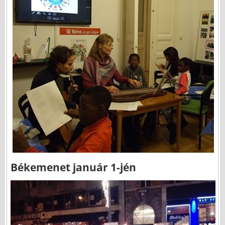
Békemenet január 1-jén