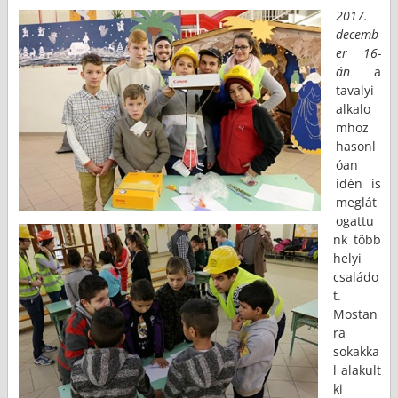
2017.
decemb
er 16-
án
a
tavalyi
alkalo
mhoz
hasonl
óan
idén is
meglát
ogattu
nk több
helyi
családo
t.
Mostan
ra
sokakka
l alakult
ki