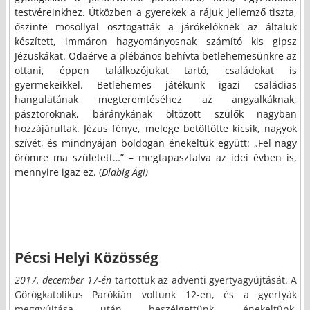
testvéreinkhez. Útközben a gyerekek a rájuk jellemző tiszta,
őszinte mosollyal osztogatták a járókelőknek az általuk
készített, immáron hagyományosnak számító kis gipsz
Jézuskákat. Odaérve a plébános behívta betlehemesünkre az
ottani, éppen találkozójukat tartó, családokat is
gyermekeikkel. Betlehemes játékunk igazi családias
hangulatának megteremtéséhez az angyalkáknak,
pásztoroknak, báránykának öltözött szülők nagyban
hozzájárultak. Jézus fénye, melege betöltötte kicsik, nagyok
szívét, és mindnyájan boldogan énekeltük együtt: „Fel nagy
örömre ma született…” – megtapasztalva az idei évben is,
mennyire igaz ez. (
Dlabig
Ági)
Pécsi Helyi Közösség
2017. december 17-én
tartottuk az adventi gyertyagyújtását. A
Görögkatolikus Parókián voltunk 12-en, és a gyertyák
meggyújtása után beszélgettünk, énekeltünk,