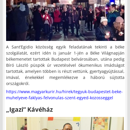
A Sant’Egidio közösség egyik feladatának tekinti a béke
szolgálatát, ezért idén is január 1-jén a Béke Világnapján
békemenetet tartottak Budapest belvárosában, utána pedig
Bíró László püspök úr vezetésével ökumenikus imádságot
tartottak, amelyen többen is részt vettünk, gyertyagyújtással,
imával, énekekkel megemlékezve a háború sújtotta
országokról.
https://www.magyarkurir.hu/hirek/tegyuk-budapestet-beke-
muhelyeve-faklyas-felvonulas-szent-egyed-kozosseggel
„Igazi” Kávéház