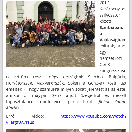
2017.
Karácsony és
szilveszter
között
Szerbiában,
a
Vajdaságban
voltunk, ahol
egy
nemzetközi
Gen3
kongresszuso
n vettünk részt, négy országból: Szerbia, Bulgária,
Horvátország, Magyarország. Sokan a Gen3-ak közül azt
emelték ki, hogy számukra milyen sokat jelentett az az este,
amikor öt magyar Gen2 átjött Szegedről és mesélt
tapasztalatiról, döntéseiről, gen-életéről. (
Bohán Zoltán
Mário
)
Erről videó:
https://www.youtube.com/watch?
v=argf0A7rs2s