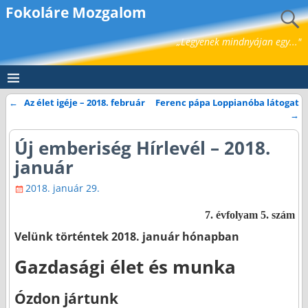
Fokoláre Mozgalom
„Legyenek mindnyájan egy..."
←
Az élet igéje – 2018. február
Ferenc pápa Loppianóba látogat
Bejegyzés navigáció
→
Új emberiség Hírlevél – 2018.
január
2018. január 29.
7. évfolyam 5. szám
Velünk történtek 2018. január hónapban
Gazdasági élet és munka
Ózdon jártunk