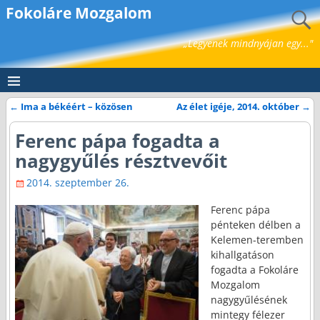
Fokoláre Mozgalom
„Legyenek mindnyájan egy..."
←
Ima a békéért – közösen
Az élet igéje, 2014. október
→
Bejegyzés navigáció
Ferenc pápa fogadta a
nagygyűlés résztvevőit
2014. szeptember 26.
Ferenc pápa
pénteken délben a
Kelemen-teremben
kihallgatáson
fogadta a Fokoláre
Mozgalom
nagygyűlésének
mintegy félezer