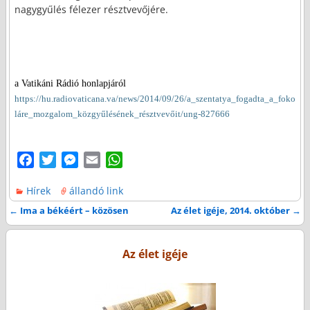
nagygyűlés félezer résztvevőjére.
a Vatikáni Rádió honlapjáról
https://hu.radiovaticana.va/news/2014/09/26/a_szentatya_fogadta_a_foko
láre_mozgalom_közgyűlésének_résztvevőit/ung-827666
F
T
M
E
W
a
w
e
m
h
Hírek
állandó link
c
i
s
a
a
e
t
s
i
t
←
Ima a békéért – közösen
Az élet igéje, 2014. október
→
Bejegyzés navigáció
b
t
e
l
s
o
e
n
A
Az élet igéje
o
r
g
p
k
e
p
r