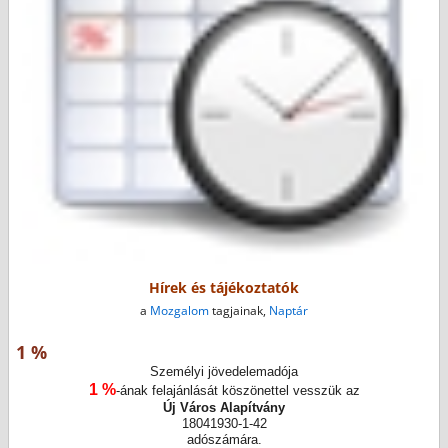
Hírek és tájékoztatók
a
Mozgalom
tagjainak,
Naptár
1 %
Személyi jövedelemadója
1 %
-ának felajánlását köszönettel vesszük az
Új Város Alapítvány
18041930-1-42
adószámára.