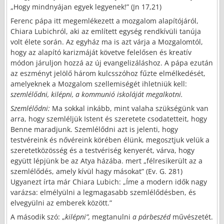
„Hogy mindnyájan egyek legyenek!” (Jn 17,21)
Ferenc pápa itt megemlékezett a mozgalom alapítójáról,
Chiara Lubichról, aki az említett egység rendkívüli tanúja
volt élete során. Az egyház ma is azt várja a Mozgalomtól,
hogy az alapító karizmáját követve felelősen és kreatív
módon járuljon hozzá az új evangelizáláshoz. A pápa ezután
az eszményt jelölő három kulcsszóhoz fűzte elmélkedését,
amelyeknek a Mozgalom szellemiségét ihletniük kell:
szemlélődni, kilépni, a kommunió iskoláját megalkotni.
Szemlélődni:
Ma sokkal inkább, mint valaha szükségünk van
arra, hogy szemléljük Istent és szeretete csodatetteit, hogy
Benne maradjunk. Szemlélődni azt is jelenti, hogy
testvéreink és nővéreink körében élünk, megosztjuk velük a
szeretetközösség és a testvériség kenyerét, várva, hogy
együtt lépjünk be az Atya házába. mert „félresikerült az a
szemlélődés, amely kívül hagy másokat” (Ev. G. 281)
Ugyanezt írta már Chiara Lubich: „Íme a modern idők nagy
varázsa: elmélyülni a legmagasabb szemlélődésben, és
elvegyülni az emberek között.”
A második szó: „
kilépni”,
megtanulni
a párbeszéd
művészetét.