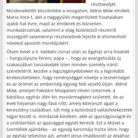
résztvevőjét.
Mindenekelőtt köszöntötte a mozgalom,
Mária Műve
elnökét,
Maria Voce-t, akit a nagygyűlés megerősített hivatalában
újabb hat évre, majd az elnöknek és közvetlen
munkatársainak, valamint a világ különböző részeiről
összegyűlt valamennyi résztvevőnek fejezte ki elismerését
növekvő apostoli munkájukért.
Ötven évvel a II. Vatikáni zsinat után az Egyház arra hivatott
– hangsúlyozta Ferenc pápa – , hogy az evangelizálás új
szakaszában tanúskodjék Isten minden személy iránti
szeretetéről, kezdve a legszegényebbeken és a leginkább
kirekesztetteken, hogy reménységgel növelje a testvériséget
és az örömet az emberiség egység felé vezető útján.
Mária
Műve,
amelyet Fokoláre Mozgalom néven ismernek, a
katolikus egyház ölén kis mustármagként született, de az
évek folyamán nagy fává nőtt, amely kiterjeszti ágait a
keresztény családban, sőt még a különböző vallásfelekezetek
tagjai között is, mindazok körében, akik az igazságosságot és
a szolidaritást az igazsággal együtt keresik. Ezt a Művet a
Szentlélek ajándéka – az egység karizmája hozta létre, hogy
az egyház teljesítse azt, amiért Jézus imádkozott az Atyához: