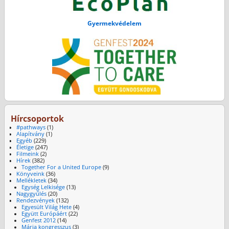
Gyermekvédelem
Hírcsoportok
#pathways
(1)
Alapítvány
(1)
Egyéb
(229)
Életige
(247)
Filmeink
(2)
Hírek
(382)
Together For a United Europe
(9)
Könyveink
(36)
Mellékletek
(34)
Egység Lelkisége
(13)
Nagygyűlés
(20)
Rendezvények
(132)
Egyesült Világ Hete
(4)
Együtt Európáért
(22)
Genfest 2012
(14)
Mária kongresszus
(3)