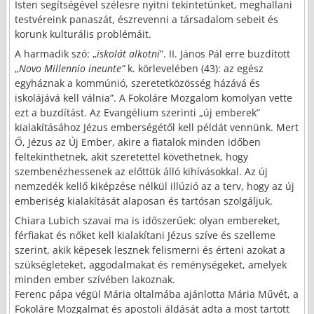
Isten segítségével szélesre nyitni tekintetünket, meghallani
testvéreink panaszát, észrevenni a társadalom sebeit és
korunk kulturális problémáit.
A harmadik szó: „
iskolát alkotni
”. II. János Pál erre buzdított
„
Novo Millennio
ineunte”
k. körlevelében (43): az egész
egyháznak a kommúnió, szeretetközösség házává és
iskolájává kell válnia”. A Fokoláre Mozgalom komolyan vette
ezt a buzdítást. Az Evangélium szerinti „új emberek”
kialakításához Jézus emberségétől kell példát vennünk. Mert
Ő, Jézus az Új Ember, akire a fiatalok minden időben
feltekinthetnek, akit szeretettel követhetnek, hogy
szembenézhessenek az előttük álló kihívásokkal. Az új
nemzedék kellő kiképzése nélkül illúzió az a terv, hogy az új
emberiség kialakítását alaposan és tartósan szolgáljuk.
Chiara Lubich szavai ma is időszerűek: olyan embereket,
férfiakat és nőket kell kialakítani Jézus szíve és szelleme
szerint, akik képesek lesznek felismerni és érteni azokat a
szükségleteket, aggodalmakat és reménységeket, amelyek
minden ember szívében lakoznak.
Ferenc pápa végül Mária oltalmába ajánlotta Mária Művét, a
Fokoláre Mozgalmat és apostoli áldását adta a most tartott