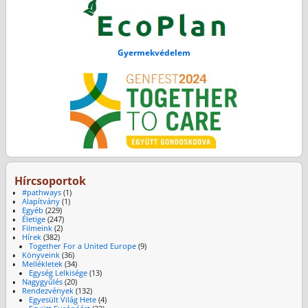
Gyermekvédelem
Hírcsoportok
#pathways
(1)
Alapítvány
(1)
Egyéb
(229)
Életige
(247)
Filmeink
(2)
Hírek
(382)
Together For a United Europe
(9)
Könyveink
(36)
Mellékletek
(34)
Egység Lelkisége
(13)
Nagygyűlés
(20)
Rendezvények
(132)
Egyesült Világ Hete
(4)