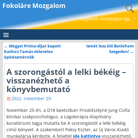
Fokoláre Mozgalom
„Legyenek mindnyájan egy..."
←
Megyei Prima-díjat kapott
Ismét lesz élő Betlehem
Bejegyzés navigáció
Katkics Tamás okleveles
Szegeden!
→
építészmérnök
A szorongástól a lelki békéig –
visszanézhető a
könyvbemutató
2022. november 29.
November 25-én, a D18 kávézóban Frivaldszkyné Jung Csilla
klinikai szakpszichológus, a Logoterápia Alapítvány
kuratóriumi tagja mutatta be A szorongástól a lelki békéig
című könyvet. A szakembert Paksy Eszter, az Új Város Kiadó
munkatársa kérdezte. A felvétel
ide kattintva
visszanézhető.