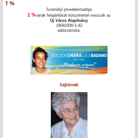
1 %
Személyi jövedelemadója
1 %
-ának felajánlását köszönettel vesszük az
Új Város Alapítvány
18041930-1-42
adószámára.
Sajtónak