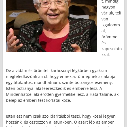
t, mindig
nagyon
várjuk, teli
van
izgalomm
al,
örömmel
és
kapcsolato
kkal.
De a vidám és örömteli karácsonyi légkörben gyakran
megfeledkezünk arról, hogy ennek az ünnepnek az alapja
egy titokzatos, mondhatnám, szinte botrányos esemény:
Isten botránya, aki leereszkedik és emberré lesz. A
Mindenhatóé, aki erőtlen gyermekké lesz, a Határtalané, aki
belép az emberi test korlátai közé.
Isten ezt nem csak szolidaritásból teszi, hogy közel legyen
hozzánk, és osztozzon a létünkben. Ő azért lép az ember