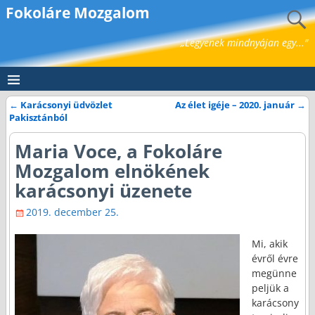
Fokoláre Mozgalom
„Legyenek mindnyájan egy..."
←
Karácsonyi üdvözlet
Az élet igéje – 2020. január
→
Bejegyzés navigáció
Pakisztánból
Maria Voce, a Fokoláre
Mozgalom elnökének
karácsonyi üzenete
2019. december 25.
Mi, akik
évről évre
megünne
peljük a
karácsony