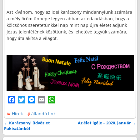
Azt kívánom, hogy az idei karácsony mindannyiunk számára
a mély öröm ünnepe legyen abban az odaadásban, hogy a
kölcsönös szeretetünkkel nap mint nap újra életet adjunk
Jézus jelenlétének közöttünk, és lehetővé tegyük számára,
hogy átalakítsa a világot.
F
T
M
E
W
a
w
e
m
h
Hírek
állandó link
c
i
s
a
a
e
t
s
i
t
←
Karácsonyi üdvözlet
Az élet igéje – 2020. január
→
Bejegyzés navigáció
Pakisztánból
b
t
e
l
s
o
e
n
A