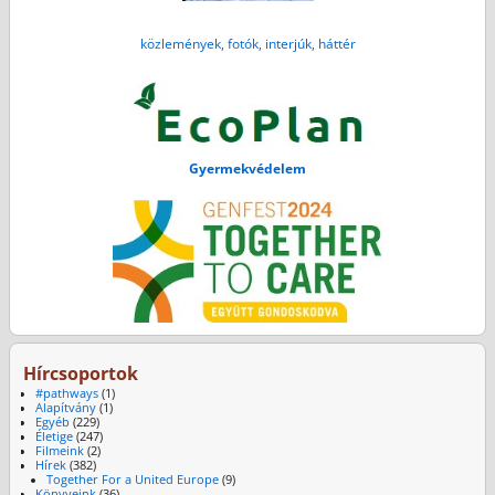
közlemények, fotók, interjúk, háttér
Gyermekvédelem
Hírcsoportok
#pathways
(1)
Alapítvány
(1)
Egyéb
(229)
Életige
(247)
Filmeink
(2)
Hírek
(382)
Together For a United Europe
(9)
Könyveink
(36)