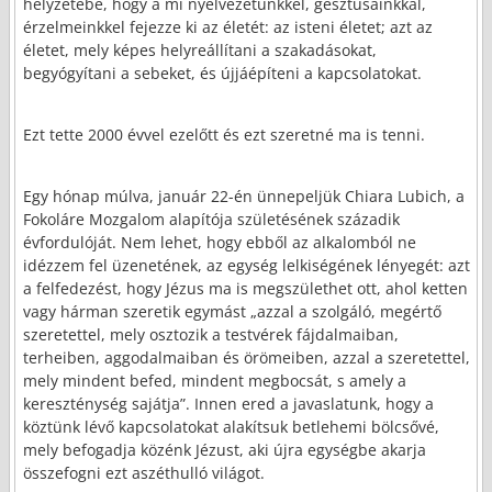
helyzetébe, hogy a mi nyelvezetünkkel, gesztusainkkal,
érzelmeinkkel fejezze ki az életét: az isteni életet; azt az
életet, mely képes helyreállítani a szakadásokat,
begyógyítani a sebeket, és újjáépíteni a kapcsolatokat.
Ezt tette 2000 évvel ezelőtt és ezt szeretné ma is tenni.
Egy hónap múlva, január 22-én ünnepeljük Chiara Lubich, a
Fokoláre Mozgalom alapítója születésének századik
évfordulóját. Nem lehet, hogy ebből az alkalomból ne
idézzem fel üzenetének, az egység lelkiségének lényegét: azt
a felfedezést, hogy Jézus ma is megszülethet ott, ahol ketten
vagy hárman szeretik egymást „azzal a szolgáló, megértő
szeretettel, mely osztozik a testvérek fájdalmaiban,
terheiben, aggodalmaiban és örömeiben, azzal a szeretettel,
mely mindent befed, mindent megbocsát, s amely a
kereszténység sajátja”. Innen ered a javaslatunk, hogy a
köztünk lévő kapcsolatokat alakítsuk betlehemi bölcsővé,
mely befogadja közénk Jézust, aki újra egységbe akarja
összefogni ezt aszéthulló világot.