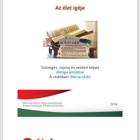
o
r
g
p
Az élet igéje
k
e
p
r
Szöveges, rajzos és vetített képes
életige letöltése
A rádióban:
Mária rádió